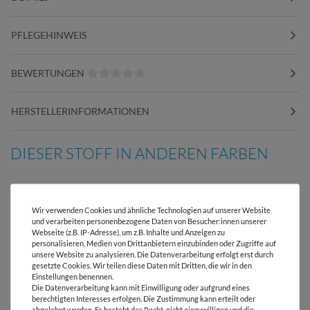
PFLEGEHINWEIS
BEWERTUNGEN
HERSTELLERINFORMATIONEN
DIESER STOFF IN ANDEREN FARBEN
Wir verwenden Cookies und ähnliche Technologien auf unserer Website
und verarbeiten personenbezogene Daten von Besucher:innen unserer
Webseite (z.B. IP-Adresse), um z.B. Inhalte und Anzeigen zu
Versandkostenfrei ab 60 € -
personalisieren, Medien von Drittanbietern einzubinden oder Zugriffe auf
Lieferung mit DHL
unsere Website zu analysieren. Die Datenverarbeitung erfolgt erst durch
gesetzte Cookies. Wir teilen diese Daten mit Dritten, die wir in den
E-Mail Kundenservice
Einstellungen benennen.
Antwort in 24h
Die Datenverarbeitung kann mit Einwilligung oder aufgrund eines
berechtigten Interesses erfolgen. Die Zustimmung kann erteilt oder
abgelehnt werden. Es besteht das Recht, nicht einzuwilligen und die