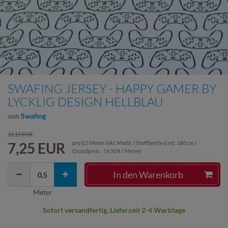
SWAFING JERSEY - HAPPY GAMER BY
LYCKLIG DESIGN HELLBLAU
von
Swafing
11,15 EUR
7,25 EUR
pro
0,5
Meter
inkl. MwSt.
( Stoffbreite (cm): 160 cm |
Grundpreis:
14,50 € / Meter
)
In den Warenkorb
Meter
Sofort versandfertig, Lieferzeit 2-4 Werktage