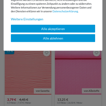
Über 98% positive
Einwilligung zu einem späteren Zeitpunkt zu ändern oder zu widerrufen.
Bewertungen
Weitere Informationen zur Verwendung personenbezogener Daten und
den Diensten erklären wir in unserer
Daten­schutz­erklärung
.
Über 110 Gratis
Weitere Einstellungen
Schnittmuster für Dich
Alle akzeptieren
Alle ablehnen
VIELLEICHT AUCH INTERESSANT
-15 %
von Sanetta
von Albstoffe
3,79 €
4,45 €
13,25 €
0,5 Meter | 7,57 € / Meter
0,5 Meter | 26,50 € / Meter