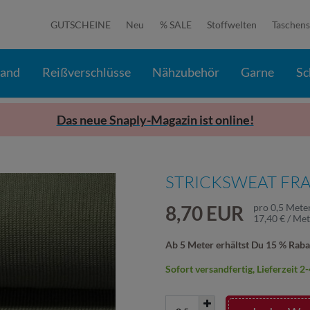
GUTSCHEINE
Neu
% SALE
Stoffwelten
Taschens
band
Reißverschlüsse
Nähzubehör
Garne
Sc
Das neue Snaply-Magazin ist online!
STRICKSWEAT FRA
8,70 EUR
pro
0,5
Mete
17,40 € / Me
Ab 5 Meter erhältst Du 15 % Raba
Sofort versandfertig, Lieferzeit 