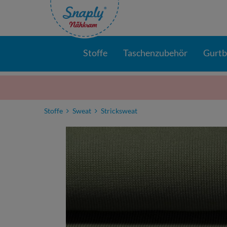
Stoffe
Taschenzubehör
Gurt
Stoffe
Sweat
Stricksweat