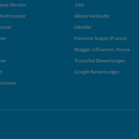
liese-Berater
Jobs
chnittmuster
eBook Verkäufer
uster
Händler
ter
Mercerie Snaply (France)
Blogger, Influencer, Presse
ten
Trustpilot Bewertungen
d
Google Bewertungen
chlüsse