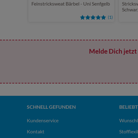
Feinstricksweat Bärbel - Uni Senfgelb
Stricks
Schwar
(1)
Melde Dich jetzt 
SCHNELL GEFUNDEN
BELIEBT
Kundenservice
Wunschl
Kontakt
Stofflex