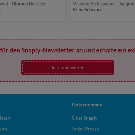
weat - Blumen Bestickt
Viskose-Stricksweat - Jacquard Leo
z
Klein Schwarz
für den Snaply-Newsletter an und erhalte ein ex
Jetzt abonnieren
Unternehmen
isten
Über Snaply
ikon
In der Presse