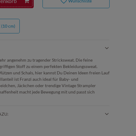
renkorb
Wunschliste
€
(10 cm)
sehr angenehm zu tragender Stricksweat. Die feine
riffigen Stoff zu einem perfekten Bekleidungssweat.
Mützen und Schals, hier kannst Du Deinen Ideen freien Lauf
nteil ist Franzi auch ideal für Baby- und
leidchen, Jäckchen oder trendige Vintage Strampler
chaffenheit macht jede Bewegung mit und passt sich
AZU: