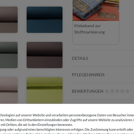
Klebeband zur
Stoffmarkierung
DETAILS
PFLEGEHINWEIS
BEWERTUNGEN
HERSTELLERINFORMATIONEN
hnologien auf unserer Website und verarbeiten personenbezogene Daten von Besucher:innen 
eren, Medien von Drittanbietern einzubinden oder Zugriffe auf unsere Website zu analysieren.
 mit Dritten, die wir in den Einstellungen benennen.
gung oder aufgrund eines berechtigten Interesses erfolgen. Die Zustimmung kann erteilt oder 
E-Mail Kundenservice
Über 98% positive