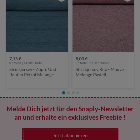
7,15 €
8,00 €
0,5 Meter | 14,30 € / Meter
0,5 Meter | 16,00 € / Meter
Strickjersey - Zöpfe Und
Strickjersey Rita - Mauve
Rauten Petrol Melange
Melange Pastell
Melde Dich jetzt für den Snaply-Newsletter
an und erhalte ein exklusives Freebie !
Jetzt abonnieren