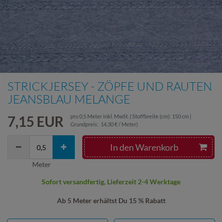
STRICKJERSEY - ZÖPFE UND RAUTEN
JEANSBLAU MELANGE
7,15 EUR
pro
0,5
Meter
inkl. MwSt.
( Stoffbreite (cm): 150 cm |
Grundpreis:
14,30 € / Meter
)
In den Warenkorb
Meter
Sofort versandfertig, Lieferzeit 2-4 Werktage
Ab 5 Meter erhältst Du 15 % Rabatt