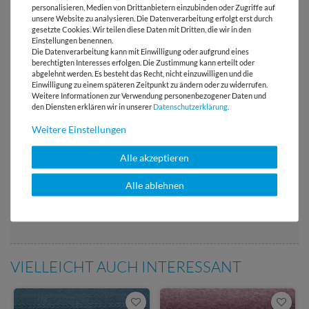
personalisieren, Medien von Drittanbietern einzubinden oder Zugriffe auf
unsere Website zu analysieren. Die Datenverarbeitung erfolgt erst durch
gesetzte Cookies. Wir teilen diese Daten mit Dritten, die wir in den
Einstellungen benennen.
Die Datenverarbeitung kann mit Einwilligung oder aufgrund eines
berechtigten Interesses erfolgen. Die Zustimmung kann erteilt oder
Versandkostenfrei ab 60 € -
abgelehnt werden. Es besteht das Recht, nicht einzuwilligen und die
Lieferung mit DHL
Einwilligung zu einem späteren Zeitpunkt zu ändern oder zu widerrufen.
Weitere Informationen zur Verwendung personenbezogener Daten und
den Diensten erklären wir in unserer
Daten­schutz­erklärung
.
E-Mail Kundenservice
Antwort in 24h
Weitere Einstellungen
Über 98% positive
Alle akzeptieren
Bewertungen
Alle ablehnen
Über 110 Gratis
Schnittmuster für Dich
VIELLEICHT AUCH INTERESSANT