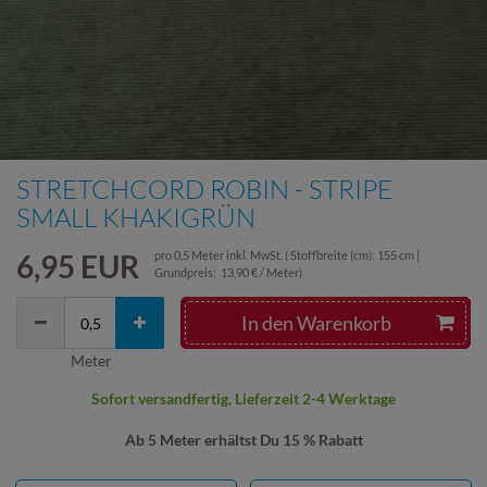
STRETCHCORD ROBIN - STRIPE
SMALL KHAKIGRÜN
6,95 EUR
pro
0,5
Meter
inkl. MwSt.
( Stoffbreite (cm): 155 cm |
Grundpreis:
13,90 € / Meter
)
In den Warenkorb
Meter
Sofort versandfertig, Lieferzeit 2-4 Werktage
Ab 5 Meter erhältst Du 15 % Rabatt