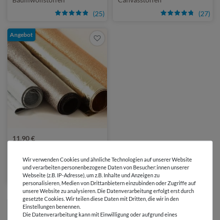
(25)
(27)
Angebot
11,90 €
0,5 Kilogramm | 23,80 € / Kilogramm
Gemischtes Kunstleder Paket
Wir verwenden Cookies und ähnliche Technologien auf unserer Website
500g
und verarbeiten personenbezogene Daten von Besucher:innen unserer
Webseite (z.B. IP-Adresse), um z.B. Inhalte und Anzeigen zu
(31)
personalisieren, Medien von Drittanbietern einzubinden oder Zugriffe auf
unsere Website zu analysieren. Die Datenverarbeitung erfolgt erst durch
gesetzte Cookies. Wir teilen diese Daten mit Dritten, die wir in den
Einstellungen benennen.
1
2
Die Datenverarbeitung kann mit Einwilligung oder aufgrund eines