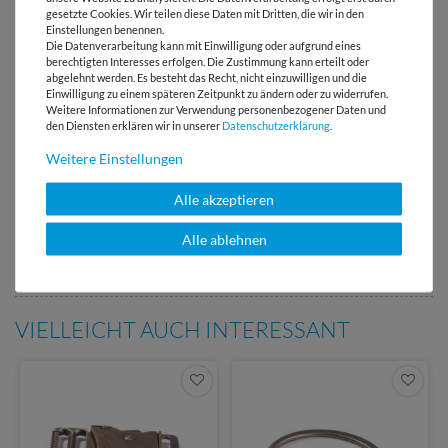
gesetzte Cookies. Wir teilen diese Daten mit Dritten, die wir in den
Einstellungen benennen.
Die Datenverarbeitung kann mit Einwilligung oder aufgrund eines
Versandkostenfrei ab 60 € -
berechtigten Interesses erfolgen. Die Zustimmung kann erteilt oder
Lieferung mit DHL
abgelehnt werden. Es besteht das Recht, nicht einzuwilligen und die
Einwilligung zu einem späteren Zeitpunkt zu ändern oder zu widerrufen.
E-Mail Kundenservice
Weitere Informationen zur Verwendung personenbezogener Daten und
Antwort in 24h
den Diensten erklären wir in unserer
Daten­schutz­erklärung
.
Weitere Einstellungen
Über 98% positive
Bewertungen
Alle akzeptieren
Über 110 Gratis
Alle ablehnen
Schnittmuster für Dich
VIELLEICHT AUCH INTERESSANT