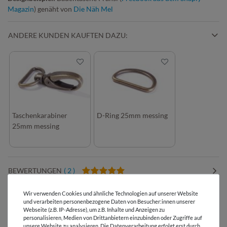
Magazin
) genäht von
Die Näh Mel
ANDERE KUNDEN KAUFTEN DAZU:
Taschenkarabiner
D-Ring 25mm messing
25mm messing
BEWERTUNGEN
( 2 )
Wir verwenden Cookies und ähnliche Technologien auf unserer Website
HERSTELLERINFORMATIONEN
und verarbeiten personenbezogene Daten von Besucher:innen unserer
Webseite (z.B. IP-Adresse), um z.B. Inhalte und Anzeigen zu
personalisieren, Medien von Drittanbietern einzubinden oder Zugriffe auf
unsere Website zu analysieren. Die Datenverarbeitung erfolgt erst durch