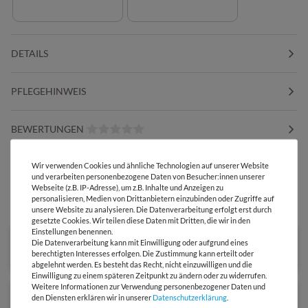
DETAILS
PFLEGEHINWEIS
BEWERTUNGEN
Wir verwenden Cookies und ähnliche Technologien auf unserer Website
HERSTELLERINFORMATIONEN
und verarbeiten personenbezogene Daten von Besucher:innen unserer
Webseite (z.B. IP-Adresse), um z.B. Inhalte und Anzeigen zu
personalisieren, Medien von Drittanbietern einzubinden oder Zugriffe auf
DIESER STOFF IN ANDEREN FARBEN
unsere Website zu analysieren. Die Datenverarbeitung erfolgt erst durch
gesetzte Cookies. Wir teilen diese Daten mit Dritten, die wir in den
Einstellungen benennen.
Die Datenverarbeitung kann mit Einwilligung oder aufgrund eines
berechtigten Interesses erfolgen. Die Zustimmung kann erteilt oder
abgelehnt werden. Es besteht das Recht, nicht einzuwilligen und die
Einwilligung zu einem späteren Zeitpunkt zu ändern oder zu widerrufen.
Weitere Informationen zur Verwendung personenbezogener Daten und
den Diensten erklären wir in unserer
Daten­schutz­erklärung
.