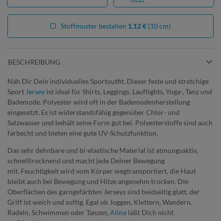
Stoffmuster bestellen
1,12 €
(10 cm)
BESCHREIBUNG
Näh Dir Dein individuelles Sportoutfit. Dieser feste und stretchige
Sport
Jersey
ist ideal für Shirts, Leggings, Lauftights, Yoga-, Tanz und
Bademode. Polyester wird oft in der Bademodenherstellung
eingesetzt. Es ist widerstandsfähig gegenüber Chlor- und
Salzwasser und behält seine Form gut bei. Polyesterstoffe sind auch
farbecht und bieten eine gute UV-Schutzfunktion.
Das sehr dehnbare und bi-elastische Material ist atmungsaktiv,
schnelltrocknend und macht jede Deiner Bewegung
mit. Feuchtigkeit wird vom Körper wegtransportiert, die Haut
bleibt auch bei Bewegung und Hitze angenehm trocken. Die
Oberflächen des garngefärbten Jerseys sind beidseitig glatt, der
Griff ist weich und softig. Egal ob Joggen, Klettern, Wandern,
Radeln, Schwimmen oder Tanzen,
Alina
läßt Dich nicht