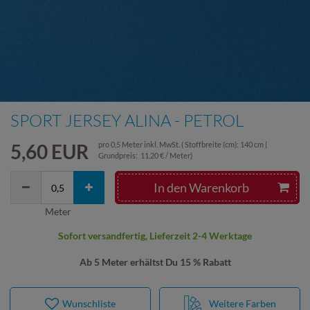
SPORT JERSEY ALINA - PETROL
5,60 EUR
pro
0,5
Meter
inkl. MwSt.
( Stoffbreite (cm): 140 cm |
Grundpreis:
11,20 € / Meter
)
In den Warenkorb
Meter
Sofort versandfertig, Lieferzeit 2-4 Werktage
Ab 5 Meter erhältst Du 15 % Rabatt
Wunschliste
Weitere Farben