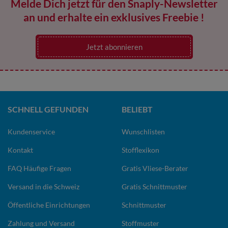
Melde Dich jetzt für den Snaply-Newsletter
an und erhalte ein exklusives Freebie !
Jetzt abonnieren
SCHNELL GEFUNDEN
BELIEBT
Kundenservice
Wunschlisten
Kontakt
Stofflexikon
FAQ Häufige Fragen
Gratis Vliese-Berater
Versand in die Schweiz
Gratis Schnittmuster
Öffentliche Einrichtungen
Schnittmuster
Zahlung und Versand
Stoffmuster