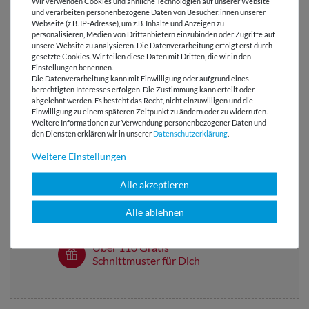
Wir verwenden Cookies und ähnliche Technologien auf unserer Website
und verarbeiten personenbezogene Daten von Besucher:innen unserer
BEWERTUNGEN
Webseite (z.B. IP-Adresse), um z.B. Inhalte und Anzeigen zu
personalisieren, Medien von Drittanbietern einzubinden oder Zugriffe auf
unsere Website zu analysieren. Die Datenverarbeitung erfolgt erst durch
HERSTELLERINFORMATIONEN
gesetzte Cookies. Wir teilen diese Daten mit Dritten, die wir in den
Einstellungen benennen.
Die Datenverarbeitung kann mit Einwilligung oder aufgrund eines
berechtigten Interesses erfolgen. Die Zustimmung kann erteilt oder
abgelehnt werden. Es besteht das Recht, nicht einzuwilligen und die
Einwilligung zu einem späteren Zeitpunkt zu ändern oder zu widerrufen.
Weitere Informationen zur Verwendung personenbezogener Daten und
Versandkostenfrei ab 60 € -
den Diensten erklären wir in unserer
Daten­schutz­erklärung
.
Lieferung mit DHL
Weitere Einstellungen
E-Mail Kundenservice
Antwort in 24h
Alle akzeptieren
Über 98% positive
Alle ablehnen
Bewertungen
Über 110 Gratis
Schnittmuster für Dich