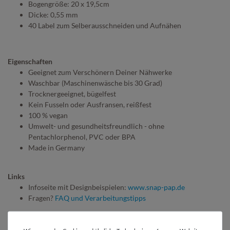
Bogengröße: 20 x 19,5cm
Dicke: 0,55 mm
40 Label zum Selberausschneiden und Aufnähen
Eigenschaften
Geeignet zum Verschönern Deiner Nähwerke
Waschbar (Maschinenwäsche bis 30 Grad)
Trocknergeeignet, bügelfest
Kein Fusseln oder Ausfransen, reißfest
100 % vegan
Umwelt- und gesundheitsfreundlich - ohne
Pentachlorphenol, PVC oder BPA
Made in Germany
Links
Infoseite mit Designbeispielen:
www.snap-pap.de
Fragen?
FAQ und Verarbeitungstipps