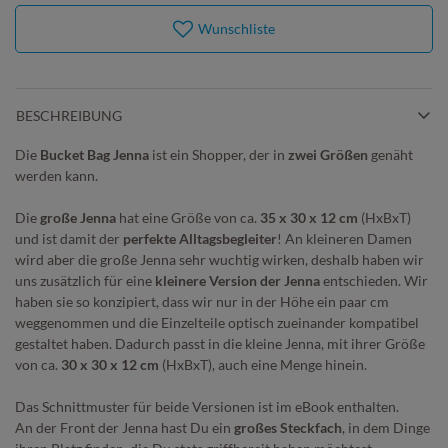
Wunschliste
BESCHREIBUNG
Die
Bucket Bag Jenna
ist ein Shopper, der in
zwei Größen
genäht
werden kann.
Die
große Jenna
hat eine Größe von ca.
35 x 30 x 12 cm
(HxBxT)
und ist damit der
perfekte Alltagsbegleiter
! An kleineren Damen
wird aber die große Jenna sehr wuchtig wirken, deshalb haben wir
uns zusätzlich für eine
kleinere Version der Jenna
entschieden. Wir
haben sie so konzipiert, dass wir nur in der Höhe ein paar cm
weggenommen und die Einzelteile optisch zueinander kompatibel
gestaltet haben. Dadurch passt in die kleine Jenna, mit ihrer Größe
von ca.
30 x 30 x 12 cm
(HxBxT), auch eine Menge hinein.
Das Schnittmuster für beide Versionen ist im eBook enthalten.
An der Front der Jenna hast Du ein
großes Steckfach
, in dem Dinge