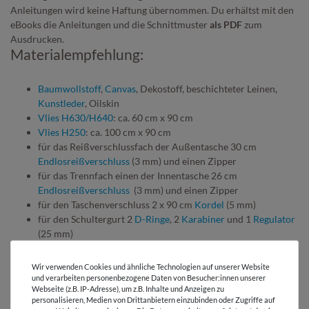
Anleitungen wird keine Haftung übernommen. Du erhältst mit den
eBooks die Anleitungen und die Schnittmuster
als PDF
zum
Ausdrucken.
Materialempfehlung:
Baumwollstoff
,
Canvas
, Dekostoff, beschichteter Leinen,
Kunstleder
, Oilskin
Vlies H630/H640
: ca. 60 cm x 90 cm
Vlies H250
: ca. 100 cm x 90 cm
für das Reißverschlussfach der Außentasche 30 cm
Endlosreißverschluss
(3 mm) und einen Zipper
für das Trennfach einen der Innentasche 26 cm
Endlosreißverschluss
(3 mm) und einen Zipper
für den Taschenverschluss 2 x 90 cm
Kordel
(5 mm)
für den Schultergurt 2
D-Ringe
, 2
Karabiner
und 1
Regulator
(25 mm)
Wir verwenden Cookies und ähnliche Technologien auf unserer Website
und verarbeiten personenbezogene Daten von Besucher:innen unserer
Webseite (z.B. IP-Adresse), um z.B. Inhalte und Anzeigen zu
personalisieren, Medien von Drittanbietern einzubinden oder Zugriffe auf