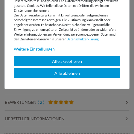
unsere Website zu analysieren. Die Datenverarbeitung erfolgt erst durch
ANDERE KUNDEN KAUFTEN DAZU:
gesetzte Cookies. Wir teilen diese Daten mit Dritten, die wir in den
Einstellungen benennen.
Die Datenverarbeitung kann mit Einwilligung oder aufgrund eines
berechtigten Interesses erfolgen. Die Zustimmung kann erteilt oder
abgelehnt werden. Es besteht das Recht, nicht einzuwilligen und die
Einwilligung zu einem späteren Zeitpunkt zu ändern oder zu widerrufen.
Weitere Informationen zur Verwendung personenbezogener Daten und
den Diensten erklären wir in unserer
Daten­schutz­erklärung
.
Weitere Einstellungen
Beppi - Der
Nähgewichte in
Klebebandabroller
Knopfform
Alle akzeptieren
Alle ablehnen
LIZENZHINWEISE
BEWERTUNGEN
( 2 )
HERSTELLERINFORMATIONEN