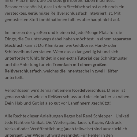
ihren Platz finden, die Du stets griffbereit haben möchtest.
Besonders schön ist, dass in dem Steckfach selbst auch noch ein
verstecktes, geräumiges Reißverschlussfach integriert ist. Mit
gemusterten Stoffkombinationen fällt es überhaupt nicht auf.
Im Inneren der großen und kleinen ist jede Menge Platz für die
Dinge, die Du unterwegs dabei haben möchtest. In einem
separaten
Steckfach
kannst Du Kleinkram wie Geldbörse, Handy oder
Schlüsselbund verstauen. Wem das zu langweilig ist und sich
unterfordert fühlt, findet in dem
extra Tutorial
das Schnittmuster
und die Anleitung für ein
Trennfach mit einem großen
Reißverschlussfach
, welches die Innentasche in zwei Hälften
unterteilt.
Verschlossen wird Jenna mit einem
Kordelverschluss
. Dieser ist
genauso sicher wie ein Reißverschluss und viel einfacher zu nähen.
Dein Hab und Gut ist also gut vor Langfingern geschützt!
Alle Rechte dieser Anleitungen liegen bei René Schlepper - Unikati -
Jede Naht ein Unikat. Die Weitergabe, Tausch, Kopie, Abdruck,
Verkauf oder Veröffentlichung (auch teilweise) sind ausdrücklich
untersagt. Der Widerruf wird geahndet. Für Fehler in den