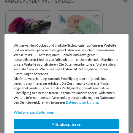
ANDERE KUNDEN KAUFTEN DAZU:
Wir verwenden Cookies und ähnliche Technologien auf unserer Website
Beppi - Der
Nähgewichte in
und verarbeiten personenbezogene Daten von Besucher:innen unserer
Klebebandabroller
Knopfform
Webseite (z.B. IP-Adresse), um z.B. Inhalte und Anzeigen zu
personalisieren, Medien von Drittanbietern einzubinden oder Zugriffe auf
unsere Website zu analysieren. Die Datenverarbeitung erfolgt erst durch
gesetzte Cookies. Wir teilen diese Daten mit Dritten, die wir in den
Einstellungen benennen.
Die Datenverarbeitung kann mit Einwilligung oder aufgrund eines
LIZENZHINWEISE
berechtigten Interesses erfolgen. Die Zustimmung kann erteilt oder
abgelehnt werden. Es besteht das Recht, nicht einzuwilligen und die
Einwilligung zu einem späteren Zeitpunkt zu ändern oder zu widerrufen.
BEWERTUNGEN
Weitere Informationen zur Verwendung personenbezogener Daten und
den Diensten erklären wir in unserer
Daten­schutz­erklärung
.
Weitere Einstellungen
HERSTELLERINFORMATIONEN
Alle akzeptieren