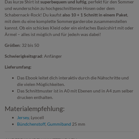
Das kurze Shirt ist
superbequem und luftig
, perfekt für den Sommer
und wunderschön zu hochgeschnittenen Hosen oder dem
Schabernack-Rock! Du kaufst
also 10 + 1 Schnitt in einem Paket
,
mit dem du eine komplette Sommergarderobe zusammenstellen
kannst. Ob ein schickes Kleid oder ein einfaches Basicshirt mit oder
Ärmel – alles ist möglich und für jede/n was dabei!
Größen
: 32 bis 50
Schwierigkeitsgrad
: Anfänger
Lieferumfang
:
Das Ebook leitet dich interaktiv durch die Nähschritte und
die vielen Möglichkeiten.
Das Schnittmuster ist in A0 mit Ebenen und in A4 zum selber
drucken enthalten.
Materialempfehlung:
Jersey
, Lyocell
Bündchenstoff
,
Gummiband
25 mm