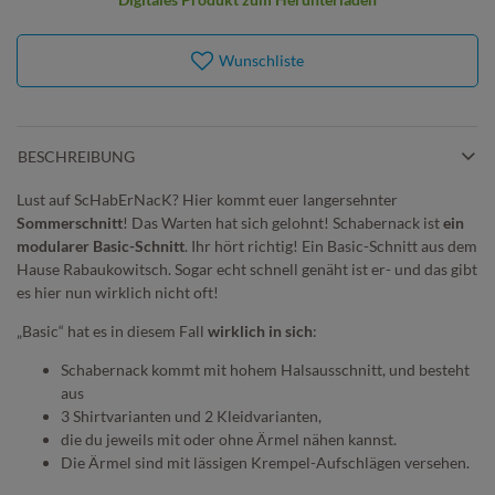
Wunschliste
BESCHREIBUNG
Lust auf ScHabErNacK? Hier kommt euer langersehnter
Sommerschnitt
! Das Warten hat sich gelohnt! Schabernack ist
ein
modularer Basic-Schnitt
. Ihr hört richtig! Ein Basic-Schnitt aus dem
Hause Rabaukowitsch. Sogar echt schnell genäht ist er- und das gibt
es hier nun wirklich nicht oft!
„Basic“ hat es in diesem Fall
wirklich in sich
:
Schabernack kommt mit hohem Halsausschnitt, und besteht
aus
3 Shirtvarianten und 2 Kleidvarianten,
die du jeweils mit oder ohne Ärmel nähen kannst.
Die Ärmel sind mit lässigen Krempel-Aufschlägen versehen.