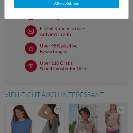
Alle ablehnen
Versandkostenfrei ab 60 € -
Lieferung mit DHL
E-Mail Kundenservice
Antwort in 24h
Über 98% positive
Bewertungen
Über 110 Gratis
Schnittmuster für Dich
VIELLEICHT AUCH INTERESSANT