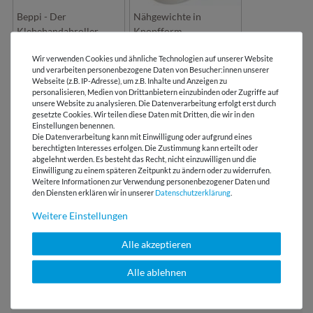
Beppi - Der
Nähgewichte in
Klebebandabroller
Knopfform
Wir verwenden Cookies und ähnliche Technologien auf unserer Website
und verarbeiten personenbezogene Daten von Besucher:innen unserer
Webseite (z.B. IP-Adresse), um z.B. Inhalte und Anzeigen zu
LIZENZHINWEISE
personalisieren, Medien von Drittanbietern einzubinden oder Zugriffe auf
unsere Website zu analysieren. Die Datenverarbeitung erfolgt erst durch
gesetzte Cookies. Wir teilen diese Daten mit Dritten, die wir in den
Einstellungen benennen.
BEWERTUNGEN
Die Datenverarbeitung kann mit Einwilligung oder aufgrund eines
berechtigten Interesses erfolgen. Die Zustimmung kann erteilt oder
abgelehnt werden. Es besteht das Recht, nicht einzuwilligen und die
HERSTELLERINFORMATIONEN
Einwilligung zu einem späteren Zeitpunkt zu ändern oder zu widerrufen.
Weitere Informationen zur Verwendung personenbezogener Daten und
den Diensten erklären wir in unserer
Daten­schutz­erklärung
.
Weitere Einstellungen
Versandkostenfrei ab 60 € -
Alle akzeptieren
Lieferung mit DHL
Alle ablehnen
E-Mail Kundenservice
Antwort in 24h