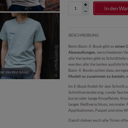
In den Wa
BESCHREIBUNG
Beim Basic-E-Book gibt es
einen G
Abwandlungen
, verschiedenen V
alle Varianten gibt es Schnitttei
werden alle Varianten ausführlich
Basic-E-Books sollen dazu anrege
r das Bild fahren
Modell so zusammen zu basteln, w
Im E-Book findet ihr den Schnitt 
Schnittveränderung, runde Tasche
kurze oder lange Knopfleiste, Knop
langer Reißverschluss, normaler 
Applikationen, Paspel und eine 
Damit stehen euch alle Türen of