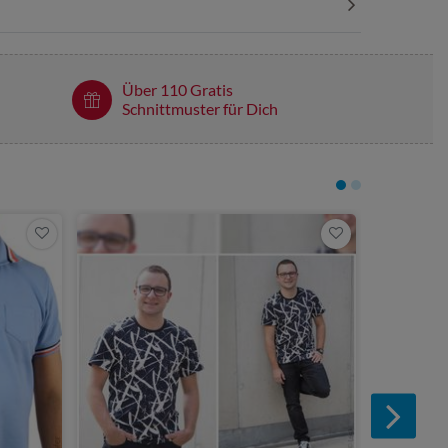
Über 110 Gratis
Schnittmuster für Dich
8,90 €
Shirt - H
eBook