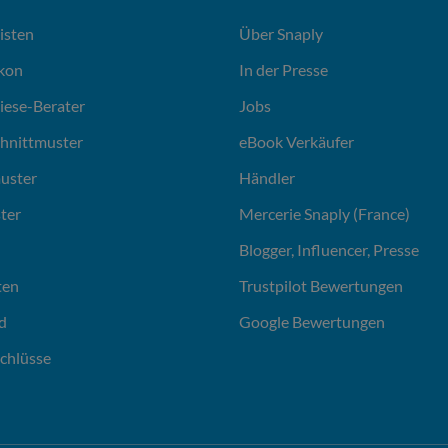
isten
Über Snaply
ikon
In der Presse
liese-Berater
Jobs
chnittmuster
eBook Verkäufer
uster
Händler
ter
Mercerie Snaply (France)
Blogger, Influencer, Presse
ten
Trustpilot Bewertungen
d
Google Bewertungen
chlüsse