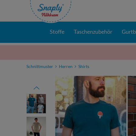
Stoffe
Taschenzubehör
Gurt
Schnittmuster
Herren
Shirts