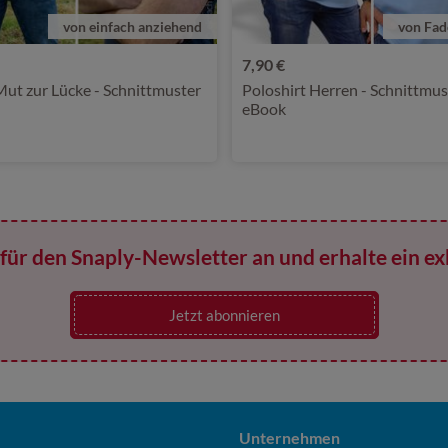
von einfach anziehend
von Fad
7,90 €
 Mut zur Lücke - Schnittmuster
Poloshirt Herren - Schnittmus
eBook
für den Snaply-Newsletter an und erhalte ein ex
Jetzt abonnieren
Unternehmen