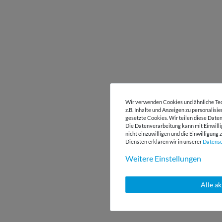
Wir verwenden Cookies und ähnliche Tec
z.B. Inhalte und Anzeigen zu personalisi
gesetzte Cookies. Wir teilen diese Daten
Die Datenverarbeitung kann mit Einwilli
nicht einzuwilligen und die Einwilligun
Diensten erklären wir in unserer
Daten­s
Weitere Einstellungen
Alle a