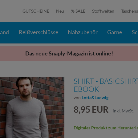
GUTSCHEINE
Neu
% SALE
Stoffwelten
Taschens
band
Reißverschlüsse
Nähzubehör
Garne
Sc
Das neue Snaply-Magazin ist online!
SHIRT - BASICSHI
EBOOK
von
Lotte&Ludwig
8,95 EUR
inkl. MwSt.
Digitales Produkt zum Herunterl