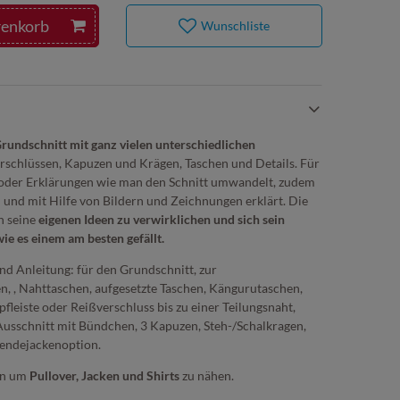
renkorb
Wunschliste
rundschnitt mit ganz vielen unterschiedlichen
erschlüssen, Kapuzen und Krägen, Taschen und Details. Für
le oder Erklärungen wie man den Schnitt umwandelt, zudem
 und mit Hilfe von Bildern und Zeichnungen erklärt. Die
n seine
eigenen Ideen zu verwirklichen und sich sein
ie es einem am besten gefällt.
und Anleitung: für den Grundschnitt, zur
n, , Nahttaschen, aufgesetzte Taschen, Kängurutaschen,
fleiste oder Reißverschluss bis zu einer Teilungsnaht,
Ausschnitt mit Bündchen, 3 Kapuzen, Steh-/Schalkragen,
Wendejackenoption.
fen um
Pullover, Jacken und Shirts
zu nähen.