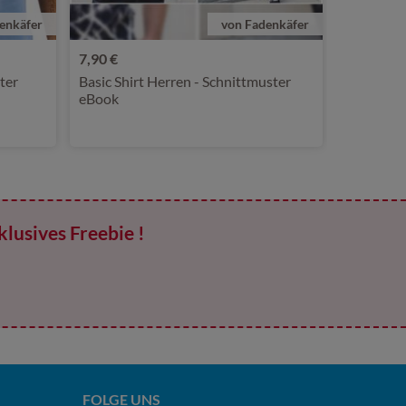
enkäfer
von Fadenkäfer
7,90 €
ter
Basic Shirt Herren - Schnittmuster
eBook
klusives Freebie !
FOLGE UNS