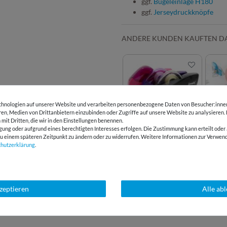
ggf.
Bügeleinlage H180
ggf.
Jerseydruckknöpfe
ANDERE KUNDEN KAUFTEN D
hnologien auf unserer Website und verarbeiten personenbezogene Daten von Besucher:innen 
eren, Medien von Drittanbietern einzubinden oder Zugriffe auf unsere Website zu analysieren.
Beppi - Der
Nähge
 mit Dritten, die wir in den Einstellungen benennen.
Klebebandabroller
Knop
gung oder aufgrund eines berechtigten Interesses erfolgen. Die Zustimmung kann erteilt oder 
g zu einem späteren Zeitpunkt zu ändern oder zu widerrufen. Weitere Informationen zur Ver
chutz­erklärung
.
LIZENZHINWEISE
kzeptieren
Alle ab
BEWERTUNGEN