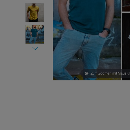
Zum Zoomen mit Maus übe
Item 1 of
7