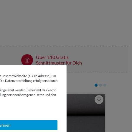
Über 110 Gratis
Schnittmuster für Dich
unserer Webseite (z.B. IP-Adresse), um
 Die Datenverarbeitung erfolgt erst durch
abgelehnt werden. Es besteht das Recht,
wendung personenbezogener Daten und den
4,95 €
0,5 Meter | 9,
Jersey Le
lehnen