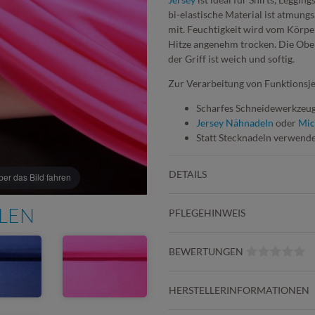
bi-elastische Material ist atmun
mit. Feuchtigkeit wird vom Körpe
Hitze angenehm trocken. Die Oberf
der Griff ist weich und softig.
Zur Verarbeitung von Funktionsje
Scharfes Schneidewerkzeug,
Jersey Nähnadeln
oder
Mic
Statt Stecknadeln verwend
DETAILS
r das Bild fahren
HLEN
PFLEGEHINWEIS
BEWERTUNGEN
HERSTELLERINFORMATIONEN