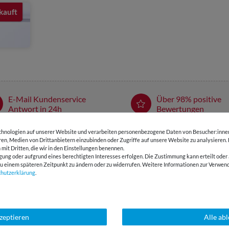
kauft
E-Mail Kundenservice
Über 98% positive
Antwort in 24h
Bewertungen
hnologien auf unserer Website und verarbeiten personenbezogene Daten von Besucher:innen 
SSANT
eren, Medien von Drittanbietern einzubinden oder Zugriffe auf unsere Website zu analysieren.
 mit Dritten, die wir in den Einstellungen benennen.
gung oder aufgrund eines berechtigten Interesses erfolgen. Die Zustimmung kann erteilt oder 
g zu einem späteren Zeitpunkt zu ändern oder zu widerrufen. Weitere Informationen zur Ver
chutz­erklärung
.
kzeptieren
Alle ab