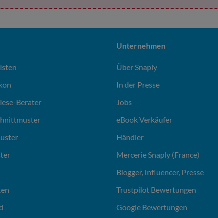
Unternehmen
isten
Über Snaply
ikon
In der Presse
liese-Berater
Jobs
chnittmuster
eBook Verkäufer
uster
Händler
ter
Mercerie Snaply (France)
Blogger, Influencer, Presse
ten
Trustpilot Bewertungen
d
Google Bewertungen