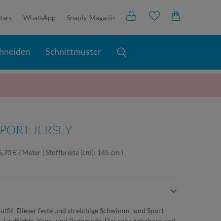
tars
WhatsApp
Snaply-Magazin
hneiden
Schnittmuster
PORT JERSEY
6,70 € / Meter
( Stoffbreite (cm): 145 cm )
utfit. Dieser feste und stretchige Schwimm- und Sport
ngs, Lauftights, Yoga- und Bademode. Das sehr dehnbare und