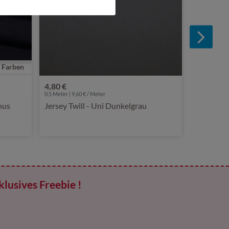
e Farben
4,80 €
0,5 Meter | 9,60 € / Meter
nus
Jersey Twill - Uni Dunkelgrau
klusives Freebie !