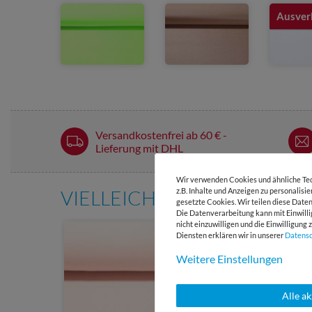
Ausver
Versandkostenfrei ab 60 € -
Lieferung mit DHL
Wir verwenden Cookies und ähnliche Tec
VIELLEICHT AUCH INTERE
z.B. Inhalte und Anzeigen zu personalisi
gesetzte Cookies. Wir teilen diese Daten
Die Datenverarbeitung kann mit Einwilli
nicht einzuwilligen und die Einwilligun
Diensten erklären wir in unserer
Daten­s
Weitere Einstellungen
Alle a