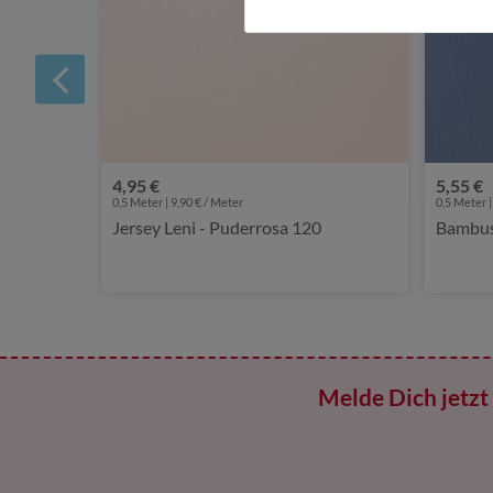
4,95 €
5,55 €
0,5 Meter | 9,90 € / Meter
0,5 Meter |
Jersey Leni - Puderrosa 120
Bambus 
Melde Dich jetzt 