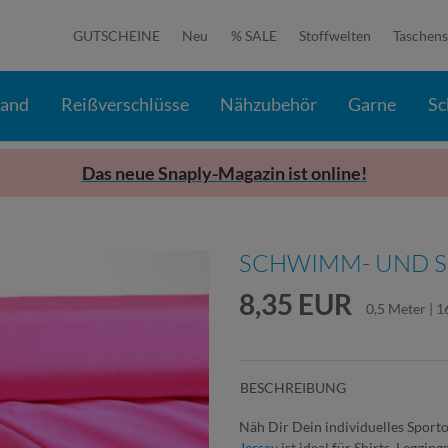
GUTSCHEINE
Neu
% SALE
Stoffwelten
Taschens
band
Reißverschlüsse
Nähzubehör
Garne
Sc
Das neue Snaply-Magazin ist online!
SCHWIMM- UND S
8,35 EUR
0,5 Meter | 1
BESCHREIBUNG
Näh Dir Dein individuelles Sporto
Jersey
ist ideal für Shirts, Leggi