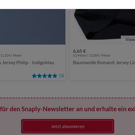
Viel
6,65 €
 11,10 € / Meter
0,5 Meter | 13,30 € / Meter
Jersey Philip - Indigoblau
Baumwolle Romanit Jersey Li
(3)
für den Snaply-Newsletter an und erhalte ein ex
Jetzt abonnieren