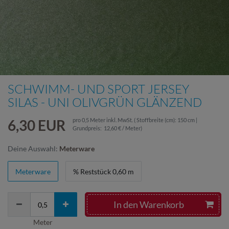
SCHWIMM- UND SPORT JERSEY
SILAS - UNI OLIVGRÜN GLÄNZEND
6,30 EUR
pro
0,5
Meter
inkl. MwSt.
( Stoffbreite (cm): 150 cm |
Grundpreis:
12,60 € / Meter
)
Deine Auswahl:
Meterware
Meterware
% Reststück 0,60 m
In den Warenkorb
Meter