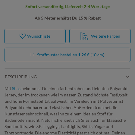
Sofort versandfertig, Lieferzeit 2-4 Werktage
Ab 5 Meter erhältst Du 15 % Rabatt
Wunschliste
Weitere Farben
Stoffmuster bestellen
1,26 €
(10 cm)
BESCHREIBUNG
Mit
Silas
bekommst Du einen farbenfrohen und leichten Polyamid
Jersey, der im trockenen wie im nassen Zustand höchste Festigkeit
und hohe Formstabilität aufweist. Im Vergleich mit Polyester ist
Polyamid dehnbarer und elastischer. Außerdem trocknet die
Kunstfaser sehr schnell, was ihn zu einem idealen Stoff für
Bademoden macht. Natürlich eignet sich Silas auch für klassische
Sportoutfits, wie z.B, Leggings, Lauftights, Shirts, Yoga- und
Tanzsportmode. Die enorme Elastizität passt sich optimal Deinen