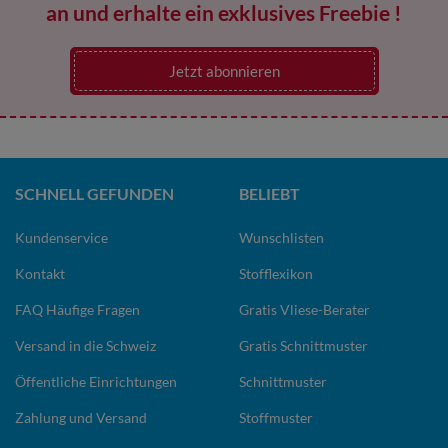
an und erhalte ein exklusives Freebie !
Jetzt abonnieren
SCHNELL GEFUNDEN
BELIEBT
Kundenservice
Wunschlisten
Kontakt
Stofflexikon
FAQ Häufige Fragen
Gratis Vliese-Berater
Versand in die Schweiz
Gratis Schnittmuster
Öffentliche Einrichtungen
Schnittmuster
Zahlung und Versand
Stoffmuster