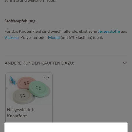
Schritte und weiteren Tipps.
Stoffempfehlung:
Für das Knotenkleid sind weich fallende, elastische
Jerseystoffe
aus
Viskose
, Polyester oder
Modal
(mit 5% Elasthan) ideal.
ANDERE KUNDEN KAUFTEN DAZU:
Nähgewichte in
Knopfform