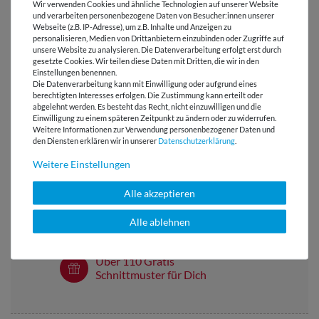
Wir verwenden Cookies und ähnliche Technologien auf unserer Website
und verarbeiten personenbezogene Daten von Besucher:innen unserer
BEWERTUNGEN
( 3 )
Webseite (z.B. IP-Adresse), um z.B. Inhalte und Anzeigen zu
personalisieren, Medien von Drittanbietern einzubinden oder Zugriffe auf
unsere Website zu analysieren. Die Datenverarbeitung erfolgt erst durch
HERSTELLERINFORMATIONEN
gesetzte Cookies. Wir teilen diese Daten mit Dritten, die wir in den
Einstellungen benennen.
Die Datenverarbeitung kann mit Einwilligung oder aufgrund eines
berechtigten Interesses erfolgen. Die Zustimmung kann erteilt oder
abgelehnt werden. Es besteht das Recht, nicht einzuwilligen und die
Einwilligung zu einem späteren Zeitpunkt zu ändern oder zu widerrufen.
Weitere Informationen zur Verwendung personenbezogener Daten und
Versandkostenfrei ab 60 € -
den Diensten erklären wir in unserer
Daten­schutz­erklärung
.
Lieferung mit DHL
Weitere Einstellungen
E-Mail Kundenservice
Antwort in 24h
Alle akzeptieren
Über 98% positive
Alle ablehnen
Bewertungen
Über 110 Gratis
Schnittmuster für Dich