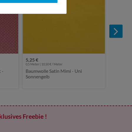
5,25 €
0,5 Meter | 10,50 € / Meter
 -
Baumwolle Satin Mimi - Uni
Sonnengelb
klusives Freebie !