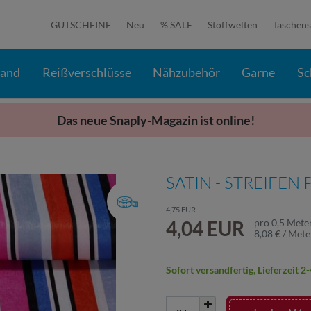
GUTSCHEINE
Neu
% SALE
Stoffwelten
Taschens
band
Reißverschlüsse
Nähzubehör
Garne
Sc
Das neue Snaply-Magazin ist online!
SATIN - STREIFEN 
4,75 EUR
4,04 EUR
pro
0,5
Mete
8,08 € / Mete
Sofort versandfertig, Lieferzeit 