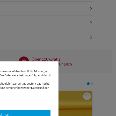
Über 110 Gratis
Schnittmuster für Dich
unserer Webseite (z.B. IP-Adresse), um
 Die Datenverarbeitung erfolgt erst durch
abgelehnt werden. Es besteht das Recht,
wendung personenbezogener Daten und den
12,45 €
0,5 Meter | 24
Walklode
lehnen