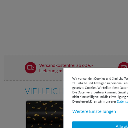
Versandkostenfrei ab 60 € -
Lieferung mit DHL
Wir verwenden Cookies und ähnliche Tec
z.B. Inhalte und Anzeigen zu personalisi
gesetzte Cookies. Wir teilen diese Daten
VIELLEICHT AUCH INTERE
Die Datenverarbeitung kann mit Einwilli
nicht einzuwilligen und die Einwilligun
Diensten erklären wir in unserer
Daten­s
Weitere Einstellungen
Alle a