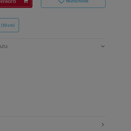
renkorb
Wunschliste
€
(10 cm)
AZU: