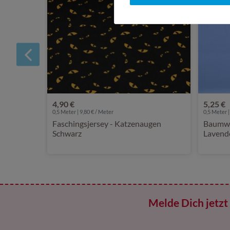
4,90 €
5,25 €
0,5 Meter | 9,80 € / Meter
0,5 Meter |
Faschingsjersey - Katzenaugen
Baumwol
Schwarz
Lavend
Melde Dich jetzt 