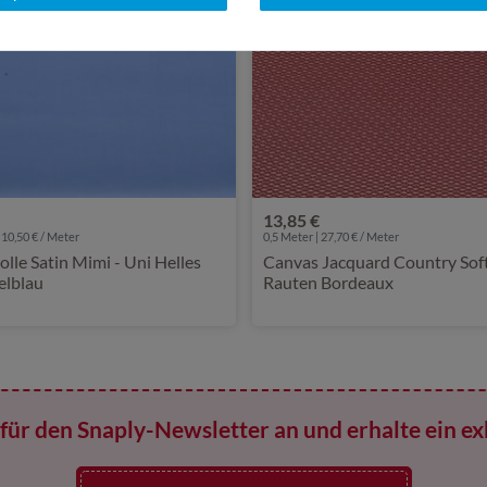
13,85 €
 10,50 € / Meter
0,5 Meter | 27,70 € / Meter
le Satin Mimi - Uni Helles
Canvas Jacquard Country Soft
elblau
Rauten Bordeaux
für den Snaply-Newsletter an und erhalte ein ex