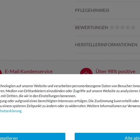
PFLEGEHINWEIS
BEWERTUNGEN
HERSTELLERINFORMATIONEN
E-Mail Kundenservice
Über 98% positive
Antwort in 24h
Bewertungen
hnologien auf unserer Website und verarbeiten personenbezogene Daten von Besucher:innen 
eren, Medien von Drittanbietern einzubinden oder Zugriffe auf unsere Website zu analysieren.
 mit Dritten, die wir in den Einstellungen benennen.
SSANT
gung oder aufgrund eines berechtigten Interesses erfolgen. Die Zustimmung kann erteilt oder 
g zu einem späteren Zeitpunkt zu ändern oder zu widerrufen. Weitere Informationen zur Ver
chutz­erklärung
.
kzeptieren
Alle ab