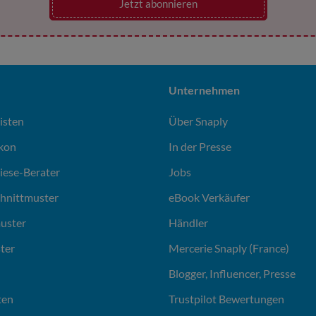
Jetzt abonnieren
Unternehmen
isten
Über Snaply
ikon
In der Presse
liese-Berater
Jobs
chnittmuster
eBook Verkäufer
uster
Händler
ter
Mercerie Snaply (France)
Blogger, Influencer, Presse
ten
Trustpilot Bewertungen