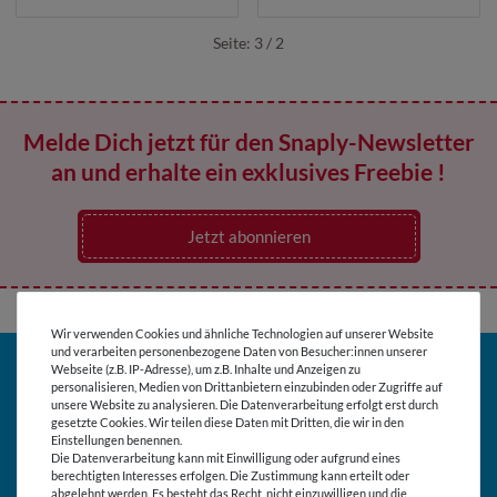
Seite: 3 / 2
Melde Dich jetzt für den Snaply-Newsletter
an und erhalte ein exklusives Freebie !
Jetzt abonnieren
Wir verwenden Cookies und ähnliche Technologien auf unserer Website
und verarbeiten personenbezogene Daten von Besucher:innen unserer
Webseite (z.B. IP-Adresse), um z.B. Inhalte und Anzeigen zu
SCHNELL GEFUNDEN
BELIEBT
personalisieren, Medien von Drittanbietern einzubinden oder Zugriffe auf
unsere Website zu analysieren. Die Datenverarbeitung erfolgt erst durch
Kundenservice
Wunschlisten
gesetzte Cookies. Wir teilen diese Daten mit Dritten, die wir in den
Einstellungen benennen.
Die Datenverarbeitung kann mit Einwilligung oder aufgrund eines
Kontakt
Stofflexikon
berechtigten Interesses erfolgen. Die Zustimmung kann erteilt oder
abgelehnt werden. Es besteht das Recht, nicht einzuwilligen und die