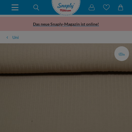
Das neue Snaply-Magazin ist online!
Uni