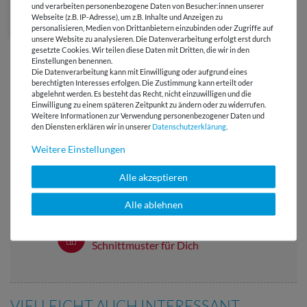
und verarbeiten personenbezogene Daten von Besucher:innen unserer
Webseite (z.B. IP-Adresse), um z.B. Inhalte und Anzeigen zu
personalisieren, Medien von Drittanbietern einzubinden oder Zugriffe auf
unsere Website zu analysieren. Die Datenverarbeitung erfolgt erst durch
gesetzte Cookies. Wir teilen diese Daten mit Dritten, die wir in den
Einstellungen benennen.
Die Datenverarbeitung kann mit Einwilligung oder aufgrund eines
berechtigten Interesses erfolgen. Die Zustimmung kann erteilt oder
abgelehnt werden. Es besteht das Recht, nicht einzuwilligen und die
Einwilligung zu einem späteren Zeitpunkt zu ändern oder zu widerrufen.
Versandkostenfrei ab 60 € -
Weitere Informationen zur Verwendung personenbezogener Daten und
Lieferung mit DHL
den Diensten erklären wir in unserer
Daten­schutz­erklärung
.
Weitere Einstellungen
E-Mail Kundenservice
Antwort in 24h
Alle akzeptieren
Über 98% positive
Alle ablehnen
Bewertungen
Über 110 Gratis
Schnittmuster für Dich
VIELLEICHT AUCH INTERESSANT