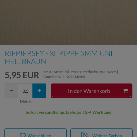
RIPPJERSEY - XL RIPPE 5MM UNI
HELLBRAUN
5,95 EUR
pro
0,5
Meter
inkl. MwSt.
( Stoffbreite (cm): 142 cm |
Grundpreis:
11,90 € / Meter
)
In den Warenkorb
Meter
Sofort versandfertig, Lieferzeit 2-4 Werktage
Wunschliste
Weitere Farben