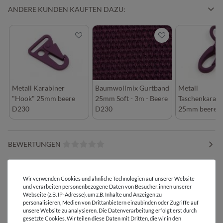
ANDERE KUNDEN KAUFTEN DAZU:
Metall Karabiner
Baumwollmix Gurtband
Metall
"Hook" 25mm beere
25mm Soft - 3m - Beere
Taschenkarabi
D230
D230
25mm beere 
BEWERTUNGEN
HERSTELLERINFORMATIONEN
Wir verwenden Cookies und ähnliche Technologien auf unserer Website
und verarbeiten personenbezogene Daten von Besucher:innen unserer
Webseite (z.B. IP-Adresse), um z.B. Inhalte und Anzeigen zu
personalisieren, Medien von Drittanbietern einzubinden oder Zugriffe auf
unsere Website zu analysieren. Die Datenverarbeitung erfolgt erst durch
gesetzte Cookies. Wir teilen diese Daten mit Dritten, die wir in den