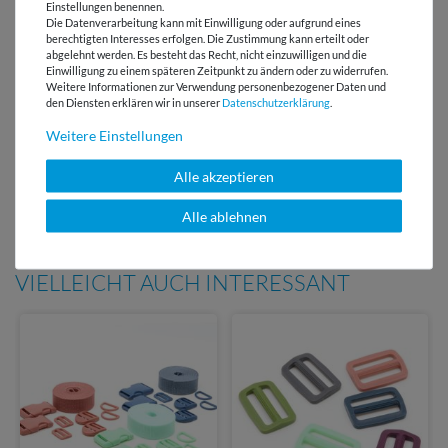
Versandkostenfrei ab 60 € -
Einstellungen benennen.
Lieferung mit DHL
Die Datenverarbeitung kann mit Einwilligung oder aufgrund eines
berechtigten Interesses erfolgen. Die Zustimmung kann erteilt oder
abgelehnt werden. Es besteht das Recht, nicht einzuwilligen und die
E-Mail Kundenservice
Einwilligung zu einem späteren Zeitpunkt zu ändern oder zu widerrufen.
Antwort in 24h
Weitere Informationen zur Verwendung personenbezogener Daten und
den Diensten erklären wir in unserer
Daten­schutz­erklärung
.
Über 98% positive
Weitere Einstellungen
Bewertungen
Über 110 Gratis
Alle akzeptieren
Schnittmuster für Dich
Alle ablehnen
VIELLEICHT AUCH INTERESSANT