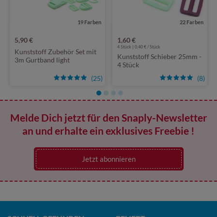
19 Farben
22 Farben
5,90 €
1,60 €
4 Stück | 0,40 € / Stück
Kunststoff Zubehör Set mit
Kunststoff Schieber 25mm -
3m Gurtband light
4 Stück
(25)
(8)
Melde Dich jetzt für den Snaply-Newsletter
an und erhalte ein exklusives Freebie !
Jetzt abonnieren