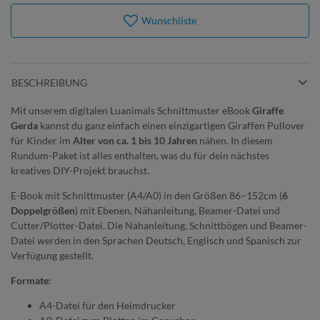
Wunschliste
BESCHREIBUNG
Mit unserem digitalen Luanimals Schnittmuster eBook
Giraffe
Gerda
kannst du ganz einfach einen einzigartigen Giraffen Pullover
für Kinder im
Alter von ca. 1 bis 10 Jahren
nähen. In diesem
Rundum-Paket ist alles enthalten, was du für dein nächstes
kreatives DIY-Projekt brauchst.
E-Book mit Schnittmuster (A4/A0) in den Größen 86–152cm (
6
Doppelgrößen
) mit Ebenen, Nähanleitung, Beamer-Datei und
Cutter/Plotter-Datei. Die Nähanleitung, Schnittbögen und Beamer-
Datei werden in den Sprachen Deutsch, Englisch und Spanisch zur
Verfügung gestellt.
Formate:
A4-Datei für den Heimdrucker