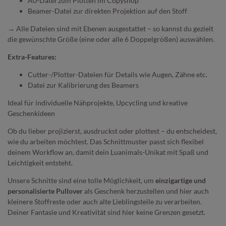
A0-Datei zum Plotten im Copyshop
Beamer-Datei zur direkten Projektion auf den Stoff
→ Alle Dateien sind mit Ebenen ausgestattet – so kannst du gezielt
die gewünschte Größe (eine oder alle 6 Doppelgrößen) auswählen.
Extra-Features:
Cutter-/Plotter-Dateien für Details wie Augen, Zähne etc.
Datei zur Kalibrierung des Beamers
Ideal für individuelle Nähprojekte, Upcycling und kreative
Geschenkideen
Ob du lieber projizierst, ausdruckst oder plottest – du entscheidest,
wie du arbeiten möchtest. Das Schnittmuster passt sich flexibel
deinem Workflow an, damit dein Luanimals-Unikat mit Spaß und
Leichtigkeit entsteht.
Unsere Schnitte sind eine tolle Möglichkeit, um
einzigartige und
personalisierte Pullover
als Geschenk herzustellen und hier auch
kleinere Stoffreste oder auch alte Lieblingsteile zu verarbeiten.
Deiner Fantasie und Kreativität sind hier keine Grenzen gesetzt.