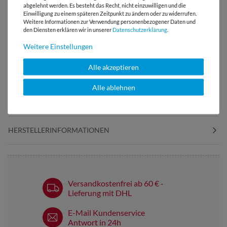
abgelehnt werden. Es besteht das Recht, nicht einzuwilligen und die
Einwilligung zu einem späteren Zeitpunkt zu ändern oder zu widerrufen.
Beppi - Der
Nähgewichte in
Weitere Informationen zur Verwendung personenbezogener Daten und
Klebebandabroller
Knopfform
den Diensten erklären wir in unserer
Daten­schutz­erklärung
.
Weitere Einstellungen
Alle akzeptieren
LIZENZHINWEISE
Alle ablehnen
BEWERTUNGEN
( 2 )
HERSTELLERINFORMATIONEN
Versandkostenfrei ab 60 € -
Lieferung mit DHL
E-Mail Kundenservice
Antwort in 24h