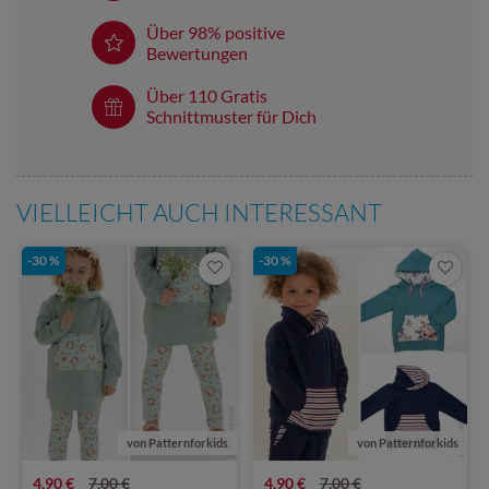
Über 98% positive
Bewertungen
Über 110 Gratis
Schnittmuster für Dich
VIELLEICHT AUCH INTERESSANT
-30 %
-30 %
von Patternforkids
von Patternforkids
4,90 €
7,00 €
4,90 €
7,00 €