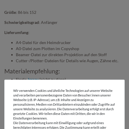
Größe
: 86 bis 152
Schwierigkeitsgrad
: Anfänger
Lieferumfang
:
A4-Datei für den Heimdrucker
A0-Datei zum Plotten im Copyshop
Beamer-Datei zur direkten Projektion auf den Stoff
Cutter-/Plotter-Dateien für Details wie Augen, Zähne etc.
Materialempfehlung:
Single
Jersey
(nicht zu dünn)
Wir verwenden Cookies und ähnliche Technologien auf unserer Website
ANDERE KUNDEN KAUFTEN DAZU:
und verarbeiten personenbezogene Daten von Besucher:innen unserer
Webseite (z.B. IP-Adresse), um z.B. Inhalte und Anzeigen zu
personalisieren, Medien von Drittanbietern einzubinden oder Zugriffe auf
unsere Website zu analysieren. Die Datenverarbeitung erfolgt erst durch
gesetzte Cookies. Wir teilen diese Daten mit Dritten, die wir in den
Einstellungen benennen.
Die Datenverarbeitung kann mit Einwilligung oder aufgrund eines
berechtigten Interesses erfolgen. Die Zustimmung kann erteilt oder