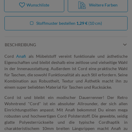
Wunschliste
Weitere Farben
Stoffmuster bestellen
1,29 €
(10 cm)
BESCHREIBUNG
Cord
Anafi
als Möbelstoff vereint funktionale und ästhetische
Eigenschaften und bleibt deshalb eine zeitlose und vielseitige Wahl
in der Innenausstattung. Außerdem ist Cord eine praktische Wahl
für Taschen, die sowohl Funktionalität als auch Stil erfordern. Seine
Kombination aus Robustheit, Textur und Ästhetik macht ihn zu
einem super beliebten Material für Taschen und Rucksäcke.
Cord ist und bleibt ein modischer Dauerrenner! Der Retro
Wohntrend "Cord" ist ein absoluter Allrounder, der sich allen
Einrichtungsstilen anpasst. Mit Anafi bekommst Du einen mega
robusten und hochwertigen Cord Polsterstoff. Die gewebte, seidig
glatte Polyesterrückseite und die typische Cordhaptik in
charakteristischem 10mm breiten Längsrippen macht Anafi zu