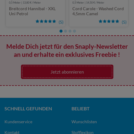
0,5 Meter | 13,80 € / Meter
0,5 Meter | 14,50 € / Meter
Breitcord Hannibal - XXL
Cord Carole - Washed Cord
Uni Petrol
4,5mm Camel
(5)
(5)
Melde Dich jetzt für den Snaply-Newsletter
an und erhalte ein exklusives Freebie !
Jetzt abonnieren
SCHNELL GEFUNDEN
BELIEBT
Kundenservice
Wunschlisten
Kontakt
Stofflexikon