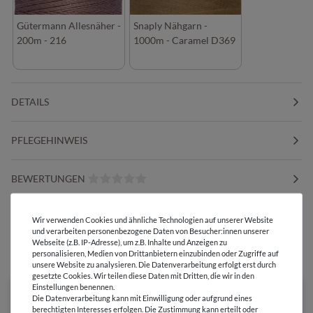
Gütermann Allesnäher -
Snaply Nähgarn -
200m - 216
1000m - Caramel D369
DETAILS
PFLEGEHINWEIS
BEWERTUNGEN
HERSTELLERINFORMATIONEN
Wir verwenden Cookies und ähnliche Technologien auf unserer Website
und verarbeiten personenbezogene Daten von Besucher:innen unserer
Webseite (z.B. IP-Adresse), um z.B. Inhalte und Anzeigen zu
personalisieren, Medien von Drittanbietern einzubinden oder Zugriffe auf
DIESER STOFF IN ANDEREN FARBEN
unsere Website zu analysieren. Die Datenverarbeitung erfolgt erst durch
gesetzte Cookies. Wir teilen diese Daten mit Dritten, die wir in den
Einstellungen benennen.
Die Datenverarbeitung kann mit Einwilligung oder aufgrund eines
berechtigten Interesses erfolgen. Die Zustimmung kann erteilt oder