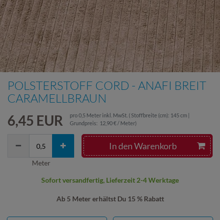
POLSTERSTOFF CORD - ANAFI BREIT
CARAMELLBRAUN
6,45 EUR
pro
0,5
Meter
inkl. MwSt.
( Stoffbreite (cm): 145 cm |
Grundpreis:
12,90 € / Meter
)
In den Warenkorb
Meter
Sofort versandfertig, Lieferzeit 2-4 Werktage
Ab 5 Meter erhältst Du 15 % Rabatt