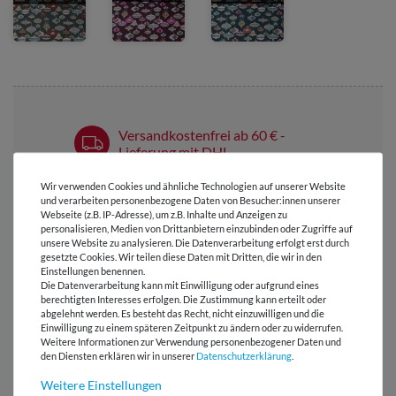
Versandkostenfrei ab 60 € -
Lieferung mit DHL
E-Mail Kundenservice
Wir verwenden Cookies und ähnliche Technologien auf unserer Website
und verarbeiten personenbezogene Daten von Besucher:innen unserer
Antwort in 24h
Webseite (z.B. IP-Adresse), um z.B. Inhalte und Anzeigen zu
personalisieren, Medien von Drittanbietern einzubinden oder Zugriffe auf
Über 98% positive
unsere Website zu analysieren. Die Datenverarbeitung erfolgt erst durch
Bewertungen
gesetzte Cookies. Wir teilen diese Daten mit Dritten, die wir in den
Einstellungen benennen.
Die Datenverarbeitung kann mit Einwilligung oder aufgrund eines
Über 110 Gratis
berechtigten Interesses erfolgen. Die Zustimmung kann erteilt oder
Schnittmuster für Dich
abgelehnt werden. Es besteht das Recht, nicht einzuwilligen und die
Einwilligung zu einem späteren Zeitpunkt zu ändern oder zu widerrufen.
Weitere Informationen zur Verwendung personenbezogener Daten und
den Diensten erklären wir in unserer
Daten­schutz­erklärung
.
VIELLEICHT AUCH INTERESSANT
Weitere Einstellungen