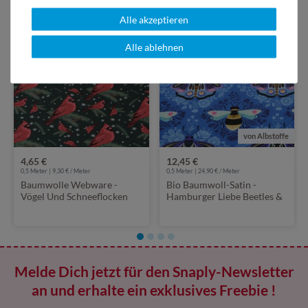
Alle akzeptieren
Alle ablehnen
von Albstoffe
4,65 €
12,45 €
0,5 Meter | 9,30 € / Meter
0,5 Meter | 24,90 € / Meter
Baumwolle Webware -
Bio Baumwoll-Satin -
Vögel Und Schneeflocken
Hamburger Liebe Beetles &
Tannengrün
Bugs Bees und Friends Blau
Melde Dich jetzt für den Snaply-Newsletter
an und erhalte ein exklusives Freebie !