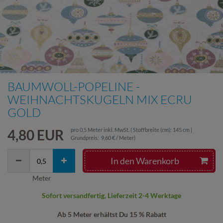
BAUMWOLL-POPELINE -
WEIHNACHTSKUGELN MIX ECRU
GOLD
4,80 EUR
pro
0,5
Meter
inkl. MwSt.
( Stoffbreite (cm): 145 cm |
Grundpreis:
9,60 € / Meter
)
In den Warenkorb
Meter
Sofort versandfertig, Lieferzeit 2-4 Werktage
Ab 5 Meter erhältst Du 15 % Rabatt