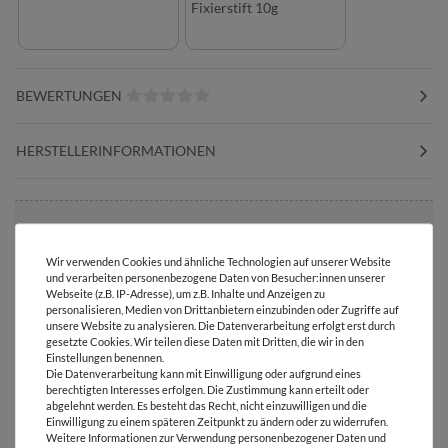
Fixierstift 10g
BEWERTUNGEN
HERSTELLERINFORMATIONEN
Versandkostenfrei ab 60 € -
Wir verwenden Cookies und ähnliche Technologien auf unserer Website
Lieferung mit DHL
und verarbeiten personenbezogene Daten von Besucher:innen unserer
Webseite (z.B. IP-Adresse), um z.B. Inhalte und Anzeigen zu
personalisieren, Medien von Drittanbietern einzubinden oder Zugriffe auf
E-Mail Kundenservice
unsere Website zu analysieren. Die Datenverarbeitung erfolgt erst durch
Antwort in 24h
gesetzte Cookies. Wir teilen diese Daten mit Dritten, die wir in den
Einstellungen benennen.
Über 98% positive
Die Datenverarbeitung kann mit Einwilligung oder aufgrund eines
Bewertungen
berechtigten Interesses erfolgen. Die Zustimmung kann erteilt oder
abgelehnt werden. Es besteht das Recht, nicht einzuwilligen und die
Einwilligung zu einem späteren Zeitpunkt zu ändern oder zu widerrufen.
Über 110 Gratis
Weitere Informationen zur Verwendung personenbezogener Daten und