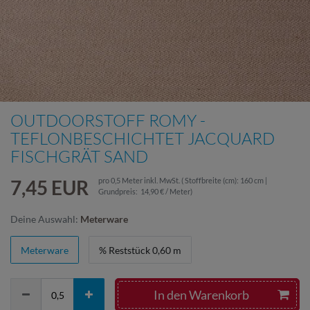
OUTDOORSTOFF ROMY -
TEFLONBESCHICHTET JACQUARD
FISCHGRÄT SAND
7,45 EUR
pro
0,5
Meter
inkl. MwSt.
( Stoffbreite (cm): 160 cm |
Grundpreis:
14,90 € / Meter
)
Deine Auswahl:
Meterware
Meterware
% Reststück 0,60 m
In den Warenkorb