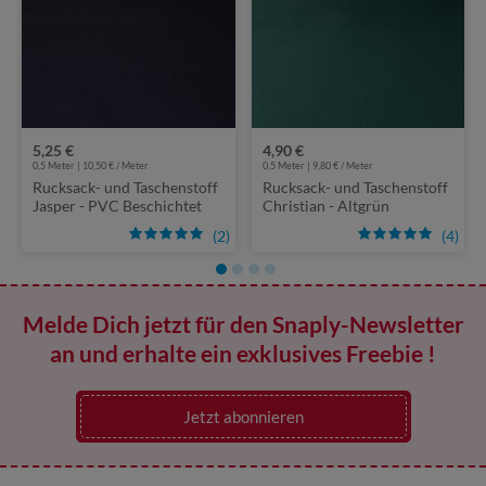
5,25 €
4,90 €
0,5 Meter | 10,50 € / Meter
0,5 Meter | 9,80 € / Meter
Rucksack- und Taschenstoff
Rucksack- und Taschenstoff
Jasper - PVC Beschichtet
Christian - Altgrün
Marine
(2)
(4)
Melde Dich jetzt für den Snaply-Newsletter
an und erhalte ein exklusives Freebie !
Jetzt abonnieren