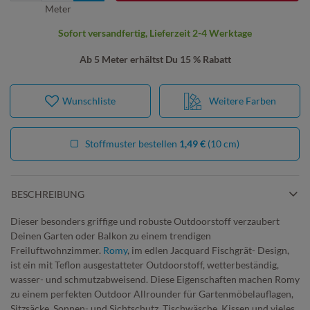
Meter
Sofort versandfertig, Lieferzeit 2-4 Werktage
Ab 5 Meter erhältst Du 15 % Rabatt
Wunschliste
Weitere Farben
Stoffmuster bestellen
1,49 €
(10 cm)
BESCHREIBUNG
Dieser besonders griffige und robuste Outdoorstoff verzaubert
Deinen Garten oder Balkon zu einem trendigen
Freiluftwohnzimmer.
Romy
, im edlen Jacquard Fischgrät- Design,
ist ein mit Teflon ausgestatteter Outdoorstoff, wetterbeständig,
wasser- und schmutzabweisend. Diese Eigenschaften machen Romy
zu einem perfekten Outdoor Allrounder für Gartenmöbelauflagen,
Sitzsäcke, Sonnen- und Sichtschutz, Tischwäsche, Kissen und vieles