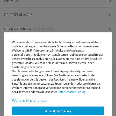
DETAILS
PFLEGEHINWEIS
BEWERTUNGEN
Wir verwenden Cookies und ähnliche Technologien auf unserer Website
HERSTELLERINFORMATIONEN
und verarbeiten personenbezogene Daten von Besucher:innen unserer
Webseite (z.B. IP-Adresse), um z.B. Inhalte und Anzeigen zu
personalisieren, Medien von Drittanbietern einzubinden oder Zugriffe auf
DIESER STOFF IN ANDEREN FARBEN
unsere Website zu analysieren. Die Datenverarbeitung erfolgt erst durch
gesetzte Cookies. Wir teilen diese Daten mit Dritten, die wir in den
Einstellungen benennen.
Die Datenverarbeitung kann mit Einwilligung oder aufgrund eines
berechtigten Interesses erfolgen. Die Zustimmung kann erteilt oder
abgelehnt werden. Es besteht das Recht, nicht einzuwilligen und die
Einwilligung zu einem späteren Zeitpunkt zu ändern oder zu widerrufen.
Weitere Informationen zur Verwendung personenbezogener Daten und
den Diensten erklären wir in unserer
Daten­schutz­erklärung
.
Weitere Einstellungen
Alle akzeptieren