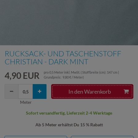
RUCKSACK- UND TASCHENSTOFF
CHRISTIAN - DARK MINT
4,90 EUR
pro
0,5
Meter
inkl. MwSt.
( Stoffbreite (cm): 147 cm |
Grundpreis:
9,80 € / Meter
)
In den Warenkorb
Meter
Sofort versandfertig, Lieferzeit 2-4 Werktage
Ab 5 Meter erhältst Du 15 % Rabatt