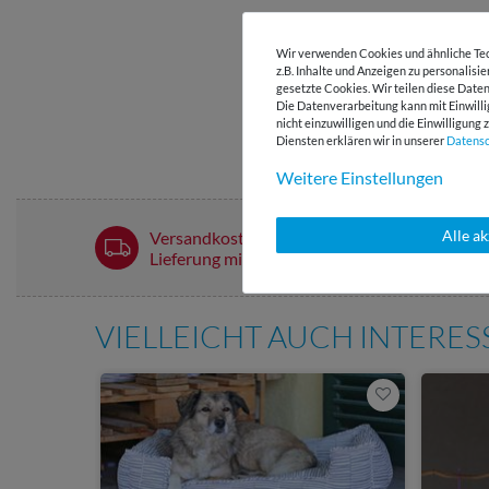
Wir verwenden Cookies und ähnliche Tec
z.B. Inhalte und Anzeigen zu personalisi
gesetzte Cookies. Wir teilen diese Daten
Die Datenverarbeitung kann mit Einwilli
nicht einzuwilligen und die Einwilligun
Diensten erklären wir in unserer
Daten­s
Weitere Einstellungen
Alle a
Versandkostenfrei ab 60 € -
Lieferung mit DHL
VIELLEICHT AUCH INTERE