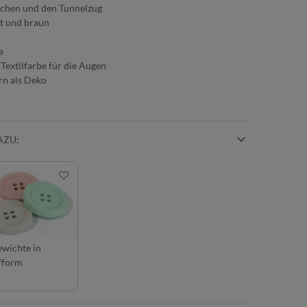
kchen und den Tunnelzug
ot und braun
e
 Textilfarbe für die Augen
rn als Deko
AZU:
wichte in
fform