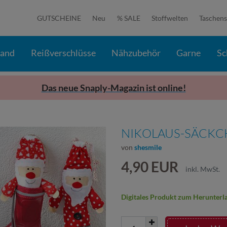
GUTSCHEINE
Neu
% SALE
Stoffwelten
Taschens
band
Reißverschlüsse
Nähzubehör
Garne
Sc
Das neue Snaply-Magazin ist online!
NIKOLAUS-SÄCKC
von
shesmile
4,90 EUR
inkl. MwSt.
Digitales Produkt zum Herunterl