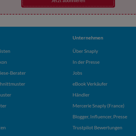
Jetzt abonnieren
Unternehmen
isten
Über Snaply
ikon
In der Presse
liese-Berater
Jobs
chnittmuster
eBook Verkäufer
uster
Händler
ter
Mercerie Snaply (France)
Blogger, Influencer, Presse
ten
Trustpilot Bewertungen