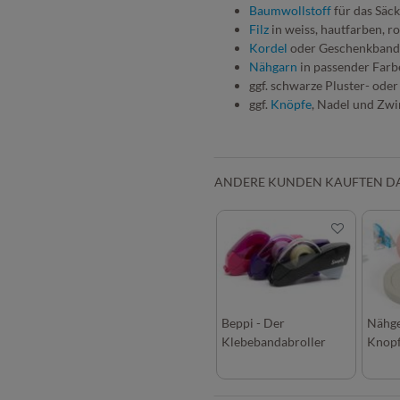
Baumwollstoff
für das Säc
Filz
in weiss, hautfarben, r
Kordel
oder Geschenkband
Nähgarn
in passender Farb
ggf. schwarze Pluster- oder
ggf.
Knöpfe
, Nadel und Zwi
ANDERE KUNDEN KAUFTEN D
Beppi - Der
Nähge
Klebebandabroller
Knop