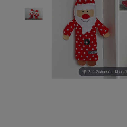
Item 1 of
4
Zum Zoomen mit Maus übe