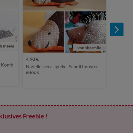
h meéla
von shesmile
4,90 €
i Kombi
Nadelkissen - Igelix - Schnittmuster
eBook
klusives Freebie !