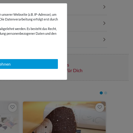
unserer Webseite (z.B. IP-Adresse), um
 Die Datenverarbeitung erfolgt erst durch
abgelehnt werden. Es besteht das Recht,
wendung personenbezogener Daten und den
lehnen
Über 110 Gratis
Schnittmuster für Dich
4,90 €
Nikolaus-
eBook