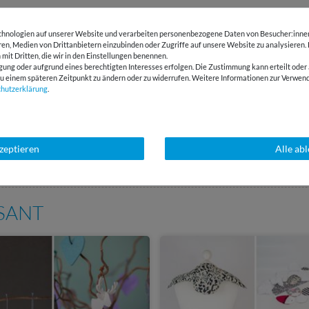
LIZENZHINWEISE
hnologien auf unserer Website und verarbeiten personenbezogene Daten von Besucher:innen 
eren, Medien von Drittanbietern einzubinden oder Zugriffe auf unsere Website zu analysieren.
BEWERTUNGEN
( 1 )
 mit Dritten, die wir in den Einstellungen benennen.
gung oder aufgrund eines berechtigten Interesses erfolgen. Die Zustimmung kann erteilt oder 
g zu einem späteren Zeitpunkt zu ändern oder zu widerrufen. Weitere Informationen zur Ver
chutz­erklärung
.
HERSTELLERINFORMATIONEN
kzeptieren
Alle ab
E-Mail Kundenservice
Über 98% positive
Antwort in 24h
Bewertungen
SSANT