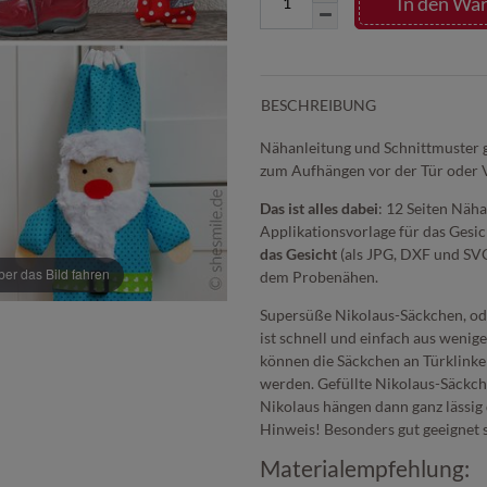
In den Wa
BESCHREIBUNG
Nähanleitung und Schnittmuster 
zum Aufhängen vor der Tür oder V
Das ist alles dabei
: 12 Seiten Näha
Applikationsvorlage für das Gesi
das Gesicht
(als JPG, DXF und SVG
r das Bild fahren
dem Probenähen.
Supersüße Nikolaus-Säckchen, o
ist schnell und einfach aus wenig
können die Säckchen an Türklinke
werden. Gefüllte Nikolaus-Säckc
Nikolaus hängen dann ganz lässig 
Hinweis! Besonders gut geeignet s
Materialempfehlung: