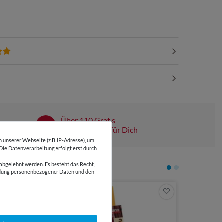
Über 110 Gratis
Schnittmuster für Dich
unserer Webseite (z.B. IP-Adresse), um
 Die Datenverarbeitung erfolgt erst durch
abgelehnt werden. Es besteht das Recht,
wendung personenbezogener Daten und den
24,95 €
1000 Meter | 
Güterman
mit Nähn