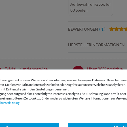
Aufbewahrungsbox für
80 Spulen
BEWERTUNGEN
( 1 )
HERSTELLERINFORMATIONEN
E-Mail Kundenservice
Über 98% positive
Antwort in 24h
Bewertungen
hnologien auf unserer Website und verarbeiten personenbezogene Daten von Besucher:innen 
eren, Medien von Drittanbietern einzubinden oder Zugriffe auf unsere Website zu analysieren.
 mit Dritten, die wir in den Einstellungen benennen.
SSANT
gung oder aufgrund eines berechtigten Interesses erfolgen. Die Zustimmung kann erteilt oder 
g zu einem späteren Zeitpunkt zu ändern oder zu widerrufen. Weitere Informationen zur Ver
chutz­erklärung
.