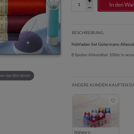
In den Wa
BESCHREIBUNG
Nähfaden-Set Gütermann Allesn
8 Spulen Allesnäher 100m in wun
r das Bild fahren
ANDERE KUNDEN KAUFTEN D
Nähgarn