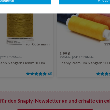
kzeptieren
Alle ab
von Gütermann
113
1,99 €
| 2,75 € / 100 Meter
500 Meter | 0,40 € / 100 Meter
ann Nähgarn Denim 100m
Snaply Premium Nähgarn 50
(8)
für den Snaply-Newsletter an und erhalte ein ex