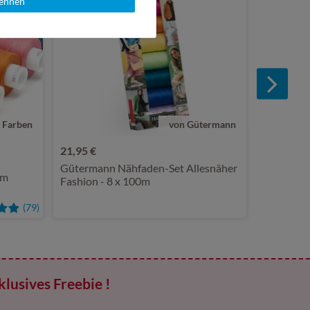
lehnen
 Farben
von Gütermann
21,95 €
Gütermann Nähfaden-Set Allesnäher
0m
Fashion - 8 x 100m
(79)
klusives Freebie !