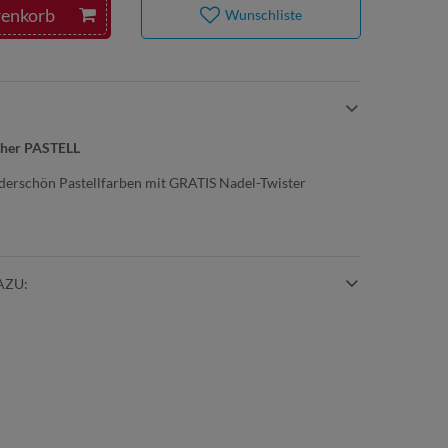
renkorb
Wunschliste
äher PASTELL
derschön Pastellfarben mit GRATIS Nadel-Twister
AZU: