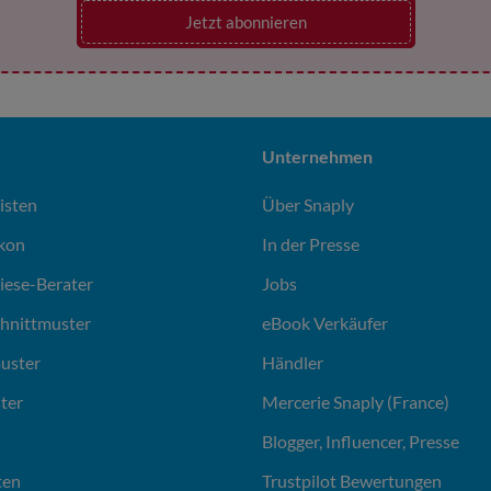
Jetzt abonnieren
Unternehmen
isten
Über Snaply
ikon
In der Presse
liese-Berater
Jobs
chnittmuster
eBook Verkäufer
uster
Händler
ter
Mercerie Snaply (France)
Blogger, Influencer, Presse
ten
Trustpilot Bewertungen