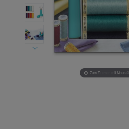
Zum Zoomen mit Maus übe
Item 1 of
6