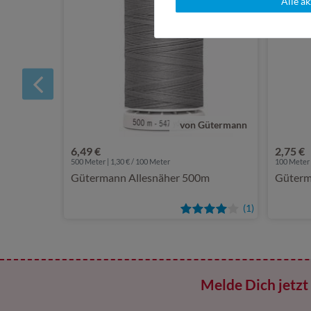
Alle a
von Gütermann
6,49 €
2,75 €
500 Meter | 1,30 € / 100 Meter
100 Meter 
Gütermann Allesnäher 500m
Güterm
(1)
Melde Dich jetzt 