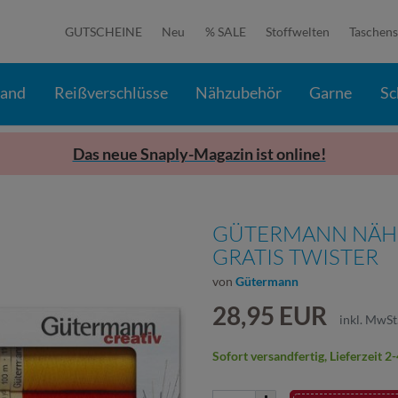
GUTSCHEINE
Neu
% SALE
Stoffwelten
Taschens
band
Reißverschlüsse
Nähzubehör
Garne
Sc
Das neue Snaply-Magazin ist online!
GÜTERMANN NÄHF
GRATIS TWISTER
von
Gütermann
28,95 EUR
inkl. MwSt
Sofort versandfertig, Lieferzeit 