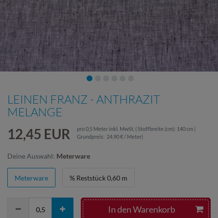
LEINEN FRANZ - ANTHRAZIT
MELANGE
12,45 EUR
pro
0,5
Meter
inkl. MwSt.
( Stoffbreite (cm): 140 cm |
Grundpreis:
24,90 € / Meter
)
Deine Auswahl:
Meterware
Meterware
% Reststück 0,60 m
In den Warenkorb