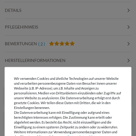
DETAILS
PFLEGEHINWEIS
BEWERTUNGEN
( 2 )
HERSTELLERINFORMATIONEN
DIESER STOFF IN ANDEREN FARBEN
Wir verwenden Cookies und ähnliche Technologien auf unserer Website
und verarbeiten personenbezogene Daten von Besucher:innen unserer
Webseite (z.B. IP-Adresse), um z.B. Inhalte und Anzeigen zu
personalisieren, Medien von Drittanbietern einzubinden oder Zugriffe auf
unsere Website zu analysieren. Die Datenverarbeitung erfolgt erst durch
gesetzte Cookies. Wir teilen diese Daten mit Dritten, die wir in den
Einstellungen benennen.
Die Datenverarbeitung kann mit Einwilligung oder aufgrund eines
berechtigten Interesses erfolgen. Die Zustimmung kann erteilt oder
abgelehnt werden. Es besteht das Recht, nicht einzuwilligen und die
Einwilligung zu einem späteren Zeitpunkt zu ändern oder zu widerrufen.
Weitere Informationen zur Verwendung personenbezogener Daten und