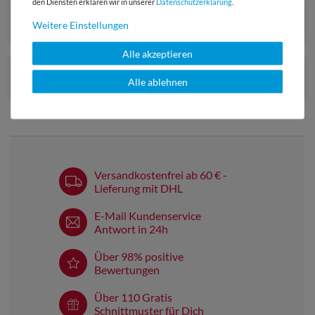
den Diensten erklären wir in unserer
Daten­schutz­erklärung
.
Weitere Einstellungen
Alle akzeptieren
Alle ablehnen
Versandkostenfrei ab 60 € -
Lieferung mit DHL
E-Mail Kundenservice
Antwort in 24h
Über 98% positive
Bewertungen
Über 110 Gratis
Schnittmuster für Dich