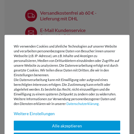
Versandkostenfrei ab 60 € -
Lieferung mit DHL
E-Mail Kundenservice
Antwort in 24h
Wir verwenden Cookies und ähnliche Technologien auf unserer Website
Über 98% positive
und verarbeiten personenbezogene Daten von Besucher:innen unserer
Bewertungen
Webseite (z.B. IP-Adresse), um z.B. Inhalte und Anzeigen zu
personalisieren, Medien von Drittanbietern einzubinden oder Zugriffe auf
Über 110 Gratis
unsere Website zu analysieren. Die Datenverarbeitung erfolgt erst durch
Schnittmuster für Dich
gesetzte Cookies. Wir teilen diese Daten mit Dritten, die wir in den
Einstellungen benennen.
Die Datenverarbeitung kann mit Einwilligung oder aufgrund eines
berechtigten Interesses erfolgen. Die Zustimmung kann erteilt oder
abgelehnt werden. Es besteht das Recht, nicht einzuwilligen und die
Einwilligung zu einem späteren Zeitpunkt zu ändern oder zu widerrufen.
VIELLEICHT AUCH INTERESSANT
Weitere Informationen zur Verwendung personenbezogener Daten und
den Diensten erklären wir in unserer
Daten­schutz­erklärung
.
Weitere Einstellungen
Alle akzeptieren