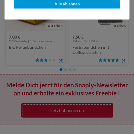
Alle ablehnen
40 Farben
8 Farben
7,00 €
7,50 €
135 Zentimeter | 0,05 € / Zentimeter
1 Stück | 7,50 € / Stück
Bio Fertigbündchen
Fertigbündchen mit
Collegestreifen
(4)
(4)
Melde Dich jetzt für den Snaply-Newsletter
an und erhalte ein exklusives Freebie !
Jetzt abonnieren