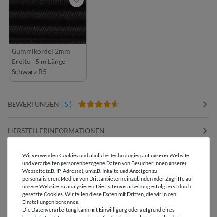
Gummikordel 2mm
Breite - 5 m Länge -
Schwarz B5
BEWERTUNGEN
( 5 )
HERSTELLERINFORMATIONEN
Wir verwenden Cookies und ähnliche Technologien auf unserer Website
und verarbeiten personenbezogene Daten von Besucher:innen unserer
Webseite (z.B. IP-Adresse), um z.B. Inhalte und Anzeigen zu
personalisieren, Medien von Drittanbietern einzubinden oder Zugriffe auf
Versandkostenfrei ab 60 € -
unsere Website zu analysieren. Die Datenverarbeitung erfolgt erst durch
Lieferung mit DHL
gesetzte Cookies. Wir teilen diese Daten mit Dritten, die wir in den
Einstellungen benennen.
E-Mail Kundenservice
Die Datenverarbeitung kann mit Einwilligung oder aufgrund eines