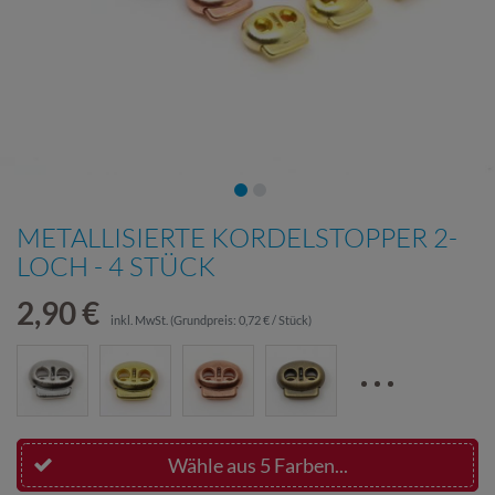
METALLISIERTE KORDELSTOPPER 2-
LOCH - 4 STÜCK
2,90 €
inkl. MwSt.
(Grundpreis:
0,72 € / Stück
)
Wähle aus 5 Farben...