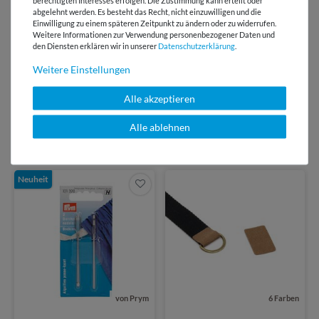
berechtigten Interesses erfolgen. Die Zustimmung kann erteilt oder
Antwort in 24h
abgelehnt werden. Es besteht das Recht, nicht einzuwilligen und die
Einwilligung zu einem späteren Zeitpunkt zu ändern oder zu widerrufen.
Über 98% positive
Weitere Informationen zur Verwendung personenbezogener Daten und
Bewertungen
den Diensten erklären wir in unserer
Daten­schutz­erklärung
.
Weitere Einstellungen
Über 110 Gratis
Schnittmuster für Dich
Alle akzeptieren
Alle ablehnen
VIELLEICHT AUCH INTERESSANT
Neuheit
von Prym
6 Farben