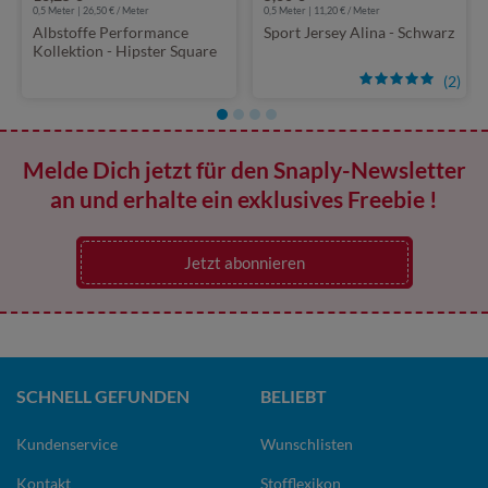
0,5 Meter | 26,50 € / Meter
0,5 Meter | 11,20 € / Meter
Albstoffe Performance
Sport Jersey Alina - Schwarz
Kollektion - Hipster Square
Schwarz Multicolor
(2)
Melde Dich jetzt für den Snaply-Newsletter
an und erhalte ein exklusives Freebie !
Jetzt abonnieren
SCHNELL GEFUNDEN
BELIEBT
Kundenservice
Wunschlisten
Kontakt
Stofflexikon