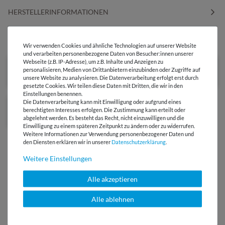
HERSTELLERINFORMATIONEN
DIESER STOFF IN ANDEREN FARBEN
Wir verwenden Cookies und ähnliche Technologien auf unserer Website
und verarbeiten personenbezogene Daten von Besucher:innen unserer
Webseite (z.B. IP-Adresse), um z.B. Inhalte und Anzeigen zu
personalisieren, Medien von Drittanbietern einzubinden oder Zugriffe auf
unsere Website zu analysieren. Die Datenverarbeitung erfolgt erst durch
gesetzte Cookies. Wir teilen diese Daten mit Dritten, die wir in den
Einstellungen benennen.
Die Datenverarbeitung kann mit Einwilligung oder aufgrund eines
Ausverkauft
berechtigten Interesses erfolgen. Die Zustimmung kann erteilt oder
abgelehnt werden. Es besteht das Recht, nicht einzuwilligen und die
Einwilligung zu einem späteren Zeitpunkt zu ändern oder zu widerrufen.
Weitere Informationen zur Verwendung personenbezogener Daten und
den Diensten erklären wir in unserer
Daten­schutz­erklärung
.
Weitere Einstellungen
Alle akzeptieren
Versandkostenfrei ab 60 € -
Lieferung mit DHL
Alle ablehnen
E-Mail Kundenservice
Antwort in 24h