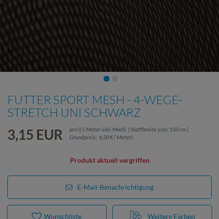
FUTTER SPORT MESH - 4-WEGE-
STRETCH UNI SCHWARZ
3,15 EUR
pro
0,5
Meter
inkl. MwSt.
( Stoffbreite (cm): 150 cm |
Grundpreis:
6,30 € / Meter
)
Produkt aktuell vergriffen
E-Mail-Benachrichtigung
Wunschliste
Weitere Farben