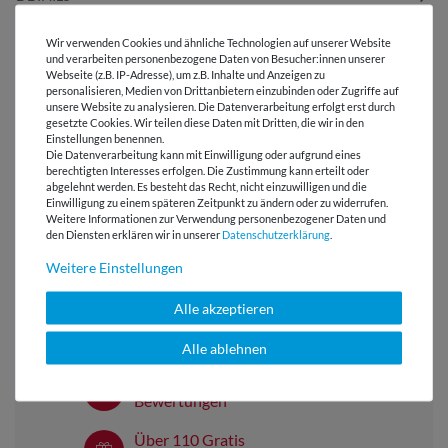
Wir verwenden Cookies und ähnliche Technologien auf unserer Website
PFLEGEHINWEIS
und verarbeiten personenbezogene Daten von Besucher:innen unserer
Webseite (z.B. IP-Adresse), um z.B. Inhalte und Anzeigen zu
personalisieren, Medien von Drittanbietern einzubinden oder Zugriffe auf
BEWERTUNGEN
unsere Website zu analysieren. Die Datenverarbeitung erfolgt erst durch
gesetzte Cookies. Wir teilen diese Daten mit Dritten, die wir in den
Einstellungen benennen.
Die Datenverarbeitung kann mit Einwilligung oder aufgrund eines
HERSTELLERINFORMATIONEN
berechtigten Interesses erfolgen. Die Zustimmung kann erteilt oder
abgelehnt werden. Es besteht das Recht, nicht einzuwilligen und die
Einwilligung zu einem späteren Zeitpunkt zu ändern oder zu widerrufen.
Weitere Informationen zur Verwendung personenbezogener Daten und
den Diensten erklären wir in unserer
Daten­schutz­erklärung
.
Versandkostenfrei ab 60 € -
Weitere Einstellungen
Lieferung mit DHL
Alle akzeptieren
E-Mail Kundenservice
Antwort in 24h
Alle ablehnen
Über 98% positive
Bewertungen
Über 110 Gratis