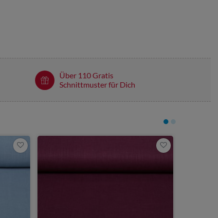
Über 110 Gratis
Schnittmuster für Dich
8,40 €
0,5 Meter | 16
Leinen - 
Blüten W