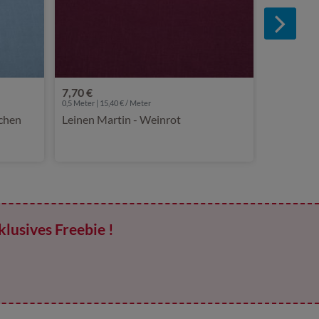
7,70 €
0,5 Meter | 15,40 € / Meter
chen
Leinen Martin - Weinrot
klusives Freebie !