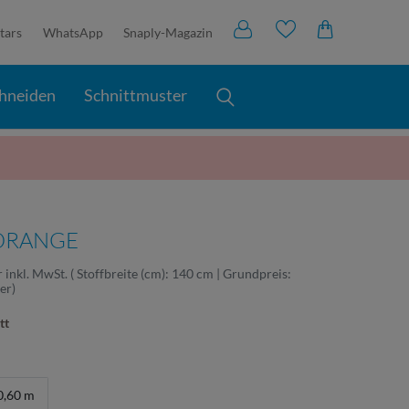
tars
WhatsApp
Snaply-Magazin
hneiden
Schnittmuster
 ORANGE
r
inkl. MwSt.
( Stoffbreite (cm): 140 cm | Grundpreis:
ter
)
tt
0,60 m