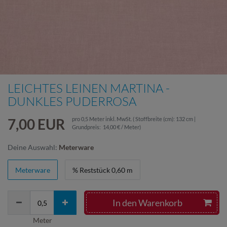
LEICHTES LEINEN MARTINA -
DUNKLES PUDERROSA
7,00 EUR
pro
0,5
Meter
inkl. MwSt.
( Stoffbreite (cm): 132 cm |
Grundpreis:
14,00 € / Meter
)
Deine Auswahl:
Meterware
Meterware
% Reststück 0,60 m
In den Warenkorb
Meter