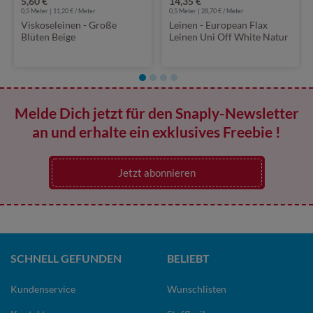
5,60 €
14,35 €
0,5 Meter | 11,20 € / Meter
0,5 Meter | 28,70 € / Meter
Viskoseleinen - Große
Leinen - European Flax
Blüten Beige
Leinen Uni Off White Natur
Melde Dich jetzt für den Snaply-Newsletter
an und erhalte ein exklusives Freebie !
Jetzt abonnieren
SCHNELL GEFUNDEN
BELIEBT
Kundenservice
Wunschlisten