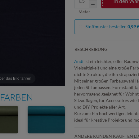
In den Wa
Meter
Stoffmuster bestellen
0,99 
BESCHREIBUNG
Andi
ist ein leichter, edler Baumw
Vielseitigkeit und eine große Farb
dichte Struktur, die ihn strapazi
r das Bild fahren
Mit seiner großen Farbauswahl läs
jeden Stil anpassen. Formstabilit
hervorragend geeignet für Wohnte
 FARBEN
Sitzauflagen, für Accessoires wie
und DIY-Projekte aller Art.
Kurzum: Ein hochwertiger, leicht
ideal für kreative Projekte und
ANDERE KUNDEN KAUFTEN D