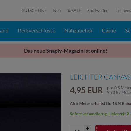
GUTSCHEINE
Neu
% SALE
Stoffwelten
Taschens
band
Reißverschlüsse
Nähzubehör
Garne
Sc
Das neue Snaply-Magazin ist online!
LEICHTER CANVAS 
4,95 EUR
pro
0,5
Mete
9,90 € / Mete
Ab 5 Meter erhältst Du 15 % Raba
Sofort versandfertig, Lieferzeit 