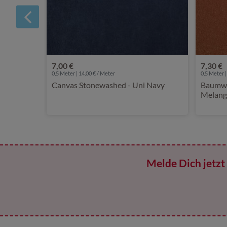
7,00 €
7,30 €
0,5 Meter | 14,00 € / Meter
0,5 Meter |
Canvas Stonewashed - Uni Navy
Baumwol
Melang
Melde Dich jetzt 