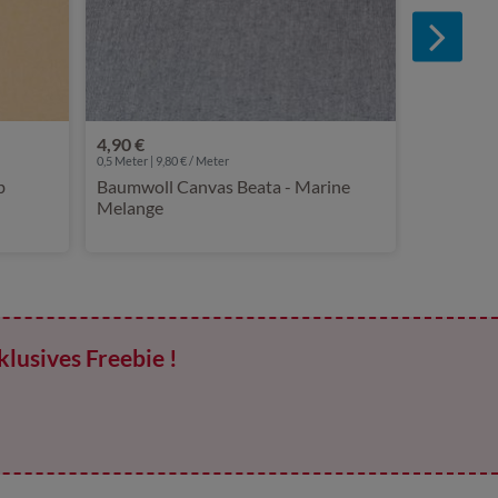
4,90 €
0,5 Meter | 9,80 € / Meter
b
Baumwoll Canvas Beata - Marine
Melange
klusives Freebie !