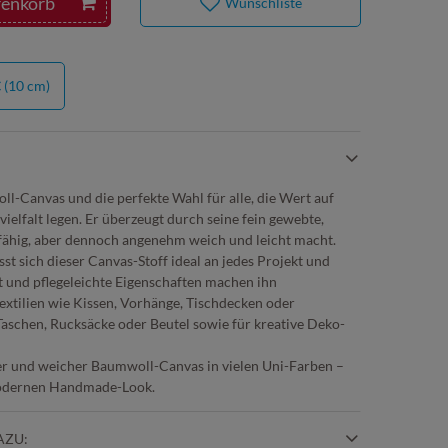
renkorb
Wunschliste
€
(10 cm)
oll-Canvas und die perfekte Wahl für alle, die Wert auf
vielfalt legen. Er überzeugt durch seine fein gewebte,
erfähig, aber dennoch angenehm weich und leicht macht.
st sich dieser Canvas-Stoff ideal an jedes Projekt und
ät und pflegeleichte Eigenschaften machen ihn
xtilien wie Kissen, Vorhänge, Tischdecken oder
 Taschen, Rucksäcke oder Beutel sowie für kreative Deko-
er und weicher Baumwoll-Canvas in vielen Uni-Farben –
 modernen Handmade-Look.
AZU: