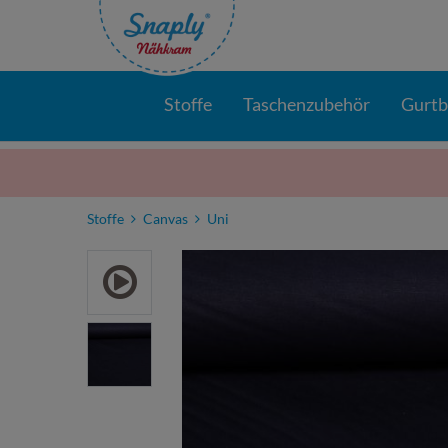
Stoffe
Taschenzubehör
Gurt
Stoffe
Canvas
Uni