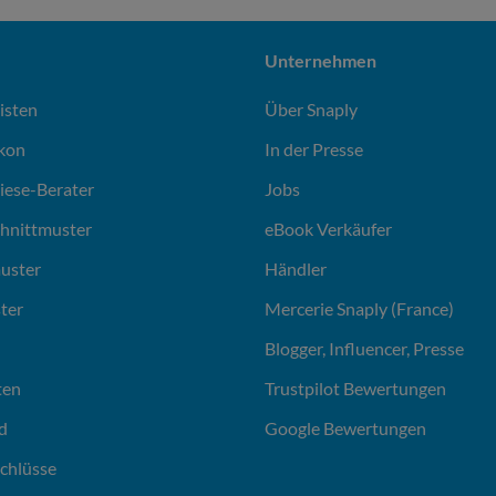
Unternehmen
isten
Über Snaply
ikon
In der Presse
liese-Berater
Jobs
chnittmuster
eBook Verkäufer
uster
Händler
ter
Mercerie Snaply (France)
Blogger, Influencer, Presse
ten
Trustpilot Bewertungen
d
Google Bewertungen
chlüsse