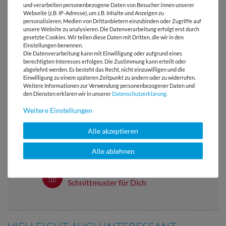
BEWERTUNGEN
( 34 )
und verarbeiten personenbezogene Daten von Besucher:innen unserer
Webseite (z.B. IP-Adresse), um z.B. Inhalte und Anzeigen zu
personalisieren, Medien von Drittanbietern einzubinden oder Zugriffe auf
unsere Website zu analysieren. Die Datenverarbeitung erfolgt erst durch
HERSTELLERINFORMATIONEN
gesetzte Cookies. Wir teilen diese Daten mit Dritten, die wir in den
Einstellungen benennen.
Die Datenverarbeitung kann mit Einwilligung oder aufgrund eines
berechtigten Interesses erfolgen. Die Zustimmung kann erteilt oder
abgelehnt werden. Es besteht das Recht, nicht einzuwilligen und die
Einwilligung zu einem späteren Zeitpunkt zu ändern oder zu widerrufen.
Versandkostenfrei ab 60 € -
Weitere Informationen zur Verwendung personenbezogener Daten und
Lieferung mit DHL
den Diensten erklären wir in unserer
Daten­schutz­erklärung
.
Weitere Einstellungen
E-Mail Kundenservice
Antwort in 24h
Alle akzeptieren
Über 98% positive
Alle ablehnen
Bewertungen
Über 110 Gratis
Schnittmuster für Dich