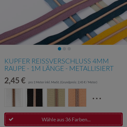
KUPFER REISSVERSCHLUSS 4MM R
AUPE - 1M LÄNGE - METALLISIERT
2,45 €
pro
1
Meter
inkl. MwSt.
(Grundpreis:
2,45 € / Meter
)
Wähle aus 36 Farben...