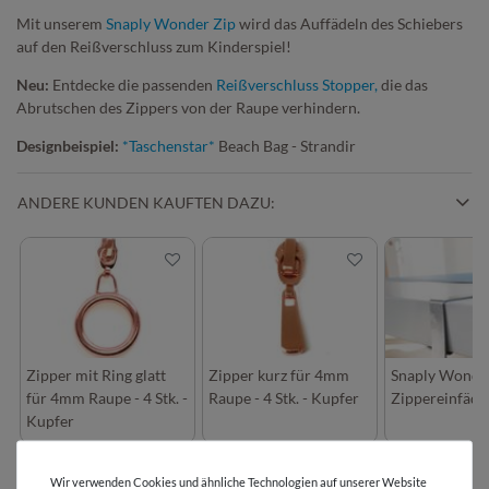
Mit unserem
Snaply Wonder Zip
wird das Auffädeln des Schiebers
auf den Reißverschluss zum Kinderspiel!
Neu:
Entdecke die passenden
Reißverschluss Stopper
,
die das
Abrutschen des Zippers von der Raupe verhindern.
Designbeispiel:
*Taschenstar*
Beach Bag - Strandir
ANDERE KUNDEN KAUFTEN DAZU:
Zipper mit Ring glatt
Zipper kurz für 4mm
Snaply Wonde
für 4mm Raupe - 4 Stk. -
Raupe - 4 Stk. - Kupfer
Zippereinfädl
Kupfer
Wir verwenden Cookies und ähnliche Technologien auf unserer Website