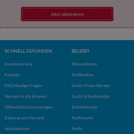
Jetzt abonnieren
SCHNELL GEFUNDEN
BELIEBT
Kundenservice
Wunschlisten
Kontakt
Stofflexikon
FAQ Häufige Fragen
Gratis Vliese-Berater
Versand in die Schweiz
Gratis Schnittmuster
Öffentliche Einrichtungen
Schnittmuster
Zahlung und Versand
Stoffmuster
Selbstabholer
Stoffe