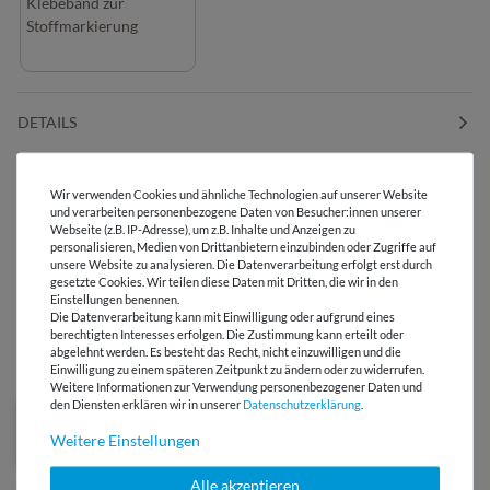
Klebeband zur
Stoffmarkierung
DETAILS
PFLEGEHINWEIS
Wir verwenden Cookies und ähnliche Technologien auf unserer Website
und verarbeiten personenbezogene Daten von Besucher:innen unserer
Webseite (z.B. IP-Adresse), um z.B. Inhalte und Anzeigen zu
BEWERTUNGEN
personalisieren, Medien von Drittanbietern einzubinden oder Zugriffe auf
unsere Website zu analysieren. Die Datenverarbeitung erfolgt erst durch
gesetzte Cookies. Wir teilen diese Daten mit Dritten, die wir in den
Einstellungen benennen.
HERSTELLERINFORMATIONEN
Die Datenverarbeitung kann mit Einwilligung oder aufgrund eines
berechtigten Interesses erfolgen. Die Zustimmung kann erteilt oder
abgelehnt werden. Es besteht das Recht, nicht einzuwilligen und die
DIESER STOFF IN ANDEREN FARBEN
Einwilligung zu einem späteren Zeitpunkt zu ändern oder zu widerrufen.
Weitere Informationen zur Verwendung personenbezogener Daten und
den Diensten erklären wir in unserer
Daten­schutz­erklärung
.
Weitere Einstellungen
Alle akzeptieren