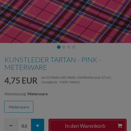
KUNSTLEDER TARTAN - PINK -
METERWARE
4,75 EUR
pro
0,5
Meter
inkl. MwSt.
( Stoffbreite (cm): 67 cm |
Grundpreis:
9,50 € / Meter
)
Abmessung:
Meterware
Meterware
In den Warenkorb