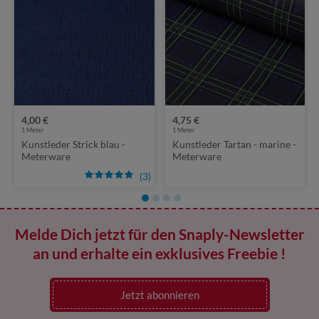
4,00 €
4,75 €
1
Meter
1
Meter
Kunstleder Strick blau -
Kunstleder Tartan - marine -
Meterware
Meterware
(3)
Melde Dich jetzt für den Snaply-Newsletter
an und erhalte ein exklusives Freebie !
Jetzt abonnieren