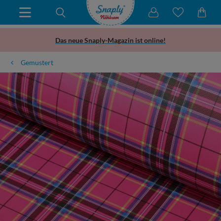
Das neue Snaply-Magazin ist online!
Gemustert