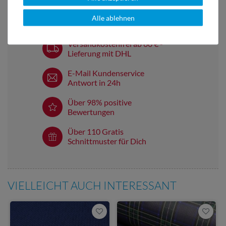
Alle ablehnen
Versandkostenfrei ab 60 € -
Lieferung mit DHL
E-Mail Kundenservice
Antwort in 24h
Über 98% positive
Bewertungen
Über 110 Gratis
Schnittmuster für Dich
VIELLEICHT AUCH INTERESSANT