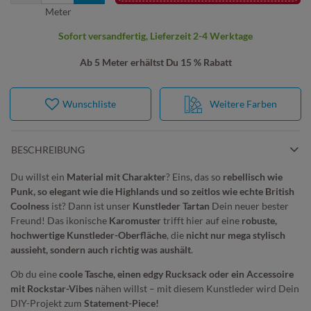
Meter
Sofort versandfertig, Lieferzeit 2-4 Werktage
Ab 5 Meter erhältst Du 15 % Rabatt
Wunschliste
Weitere Farben
BESCHREIBUNG
Du willst ein
Material mit Charakter
? Eins, das so
rebellisch wie
Punk, so elegant wie die Highlands und so zeitlos wie echte British
Coolness
ist? Dann ist unser
Kunstleder Tartan
Dein neuer bester
Freund! Das ikonische
Karomuster
trifft hier auf eine
robuste,
hochwertige Kunstleder-Oberfläche
, die
nicht nur mega stylisch
aussieht, sondern auch richtig was aushält
.
Ob du eine
coole Tasche, einen edgy Rucksack oder ein Accessoire
mit Rockstar-Vibes
nähen willst – mit diesem Kunstleder wird Dein
DIY-Projekt zum
Statement-Piece!