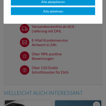
Alle akzeptieren
Alle ablehnen
Versandkostenfrei ab 60 € -
Lieferung mit DHL
E-Mail Kundenservice
Antwort in 24h
Über 98% positive
Bewertungen
Über 110 Gratis
Schnittmuster für Dich
VIELLEICHT AUCH INTERESSANT