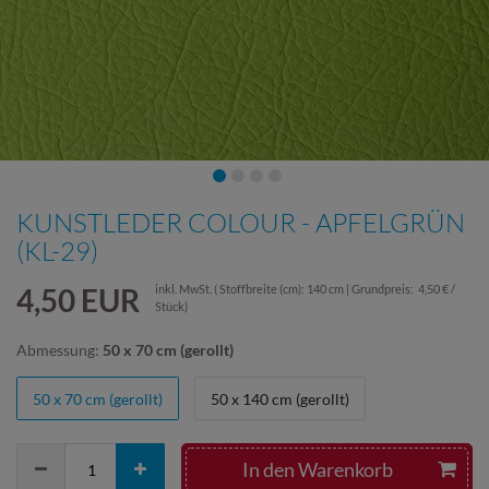
KUNSTLEDER COLOUR - APFELGRÜN
(KL-29)
4,50 EUR
inkl. MwSt.
( Stoffbreite (cm): 140 cm | Grundpreis:
4,50 € /
Stück
)
Abmessung:
50 x 70 cm (gerollt)
50 x 70 cm (gerollt)
50 x 140 cm (gerollt)
In den Warenkorb