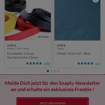
19 Farben
3,90 €
4,90 €
2
Meter | 1,95 € / Meter
1
Meter
Kunstleder Colour
Glitzer Vinyl soft - Blau
Taschenhenkel 25mm
(39)
(4)
Melde Dich jetzt für den Snaply-Newsletter
an und erhalte ein exklusives Freebie !
Jetzt abonnieren