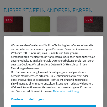
DIESER STOFF IN ANDEREN FARBEN
-35 %
-30 %
Wir verwenden Cookies und ähnliche Technologien auf unserer Website
und verarbeiten personenbezogene Daten von Besucher:innen unserer
Webseite (z.B. IP-Adresse), um z.B. Inhalte und Anzeigen zu
personalisieren, Medien von Drittanbietern einzubinden oder Zugriffe auf
-30 %
unsere Website zu analysieren. Die Datenverarbeitung erfolgt erst durch
gesetzte Cookies. Wir teilen diese Daten mit Dritten, die wir in den
Einstellungen benennen.
Die Datenverarbeitung kann mit Einwilligung oder aufgrund eines
berechtigten Interesses erfolgen. Die Zustimmung kann erteilt oder
abgelehnt werden. Es besteht das Recht, nicht einzuwilligen und die
Einwilligung zu einem späteren Zeitpunkt zu ändern oder zu widerrufen.
Weitere Informationen zur Verwendung personenbezogener Daten und
den Diensten erklären wir in unserer
Daten­schutz­erklärung
.
Ausverkauft
Ausverkauft
Weitere Einstellungen