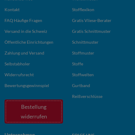
Kontakt
Stofflexikon
FAQ Häufige Fragen
Gratis Vliese-Berater
Versand in die Schweiz
Gratis Schnittmuster
Öffentliche Einrichtungen
Schnittmuster
Zahlung und Versand
Stoffmuster
Selbstabholer
Stoffe
Widerrufsrecht
Stoffwelten
Bewertungsgewinnspiel
Gurtband
Reißverschlüsse
Bestellung
widerrufen
Unternehmen