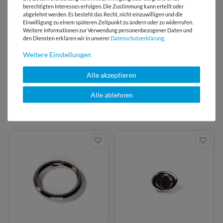
E-Mail Kundenservice
berechtigten Interesses erfolgen. Die Zustimmung kann erteilt oder
Antwort in 24h
abgelehnt werden. Es besteht das Recht, nicht einzuwilligen und die
Einwilligung zu einem späteren Zeitpunkt zu ändern oder zu widerrufen.
Weitere Informationen zur Verwendung personenbezogener Daten und
Über 98% positive
den Diensten erklären wir in unserer
Daten­schutz­erklärung
.
Bewertungen
Weitere Einstellungen
Über 110 Gratis
Schnittmuster für Dich
Alle akzeptieren
Alle ablehnen
VIELLEICHT AUCH INTERESSANT