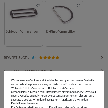
Schieber 40mm silber
D-Ring 40mm silber
BEWERTUNGEN
( 6 )
HERSTELLERINFORMATIONEN
Wir verwenden Cookies und ähnliche Technologien auf unserer Website
und verarbeiten personenbezogene Daten von Besucher:innen unserer
Webseite (z.B. IP-Adresse), um z.B. Inhalte und Anzeigen zu
personalisieren, Medien von Drittanbietern einzubinden oder Zugriffe auf
Versandkostenfrei ab 60 € -
unsere Website zu analysieren. Die Datenverarbeitung erfolgt erst durch
gesetzte Cookies. Wir teilen diese Daten mit Dritten, die wir in den
Lieferung mit DHL
Einstellungen benennen.
Die Datenverarbeitung kann mit Einwilligung oder aufgrund eines