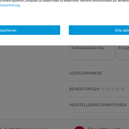
g zu einem späteren Zeitpunkt zu ändern oder zu widerrufen. Weitere Informationen zur Ver
chutz­erklärung
.
kzeptieren
Alle ab
Beppi - Der
Nähge
Klebebandabroller
Knop
LIZENZHINWEISE
BEWERTUNGEN
HERSTELLERINFORMATIONEN