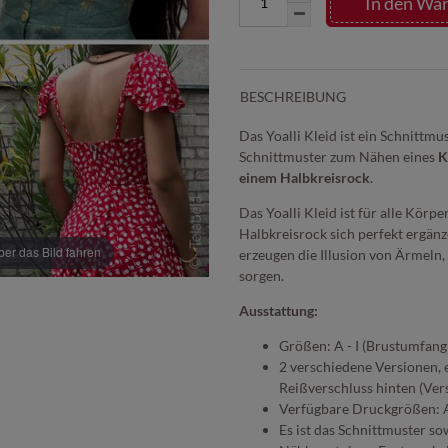
In den Wa
BESCHREIBUNG
Das Yoalli Kleid ist ein Schnittm
Schnittmuster zum Nähen eines
K
einem Halbkreisrock
.
Das Yoalli Kleid ist für alle Körp
Halbkreisrock sich perfekt ergän
r das Bild fahren
erzeugen die Illusion von Ärmeln,
sorgen.
Ausstattung:
Größen: A - I (Brustumfa
2 verschiedene Versionen, 
Reißverschluss hinten (Ver
Verfügbare Druckgrößen: 
Es ist das Schnittmuster s