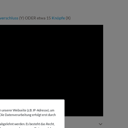
verschluss
(Y) ODER etwa 15
Knöpfe
(X)
unserer Webseite (z.B. IP-Adresse), um
 Die Datenverarbeitung erfolgt erst durch
AZU:
abgelehnt werden. Es besteht das Recht,