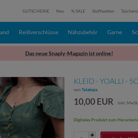
GUTSCHEINE
Neu
% SALE
Stoffwelten
Taschens
band
Reißverschlüsse
Nähzubehör
Garne
Sc
Das neue Snaply-Magazin ist online!
KLEID - YOALLI -
von
Telabeja
10,00 EUR
inkl. MwSt
Digitales Produkt zum Herunterl