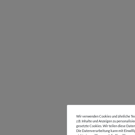
Wir verwenden Cookies und ähnliche Tec
z.B. Inhalte und Anzeigen zu personalisi
gesetzte Cookies. Wir teilen diese Daten
Die Datenverarbeitung kann mit Einwilli