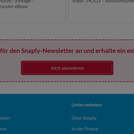
ürze - Vintage -
Kleid - HOLLY - Schnittmuste
tmuster eBook
für den Snaply-Newsletter an und erhalte ein ex
Jetzt abonnieren
Unternehmen
isten
Über Snaply
ikon
In der Presse