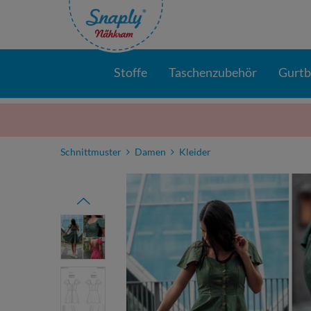
Stoffe
Taschenzubehör
Gurt
Schnittmuster
Damen
Kleider