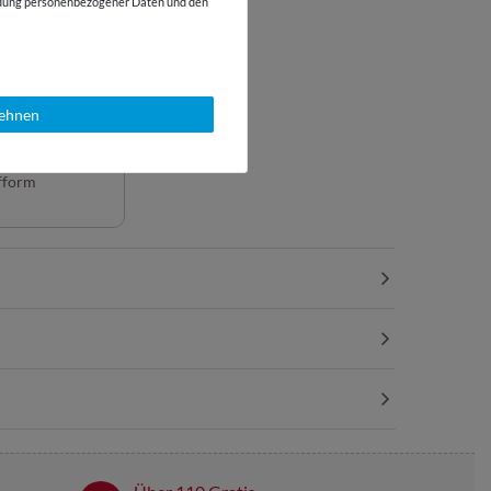
wendung personenbezogener Daten und den
lehnen
wichte in
fform