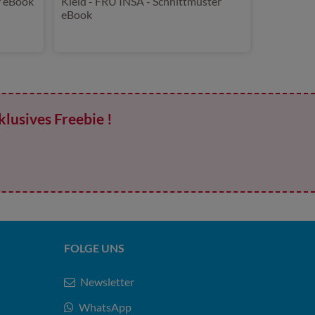
r eBook
Kleid - FRU INSA - Schnittmuster
eBook
klusives Freebie !
FOLGE UNS
Newsletter
WhatsApp