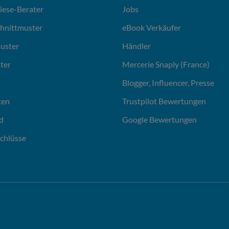
liese-Berater
Jobs
chnittmuster
eBook Verkäufer
uster
Händler
ter
Mercerie Snaply (France)
Blogger, Influencer, Presse
ten
Trustpilot Bewertungen
d
Google Bewertungen
chlüsse