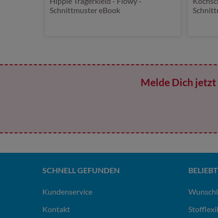
Hippie Trägerkleid - Flowy -
Kochsch
Schnittmuster eBook
Schnit
Melde Dich jetzt 
SCHNELL GEFUNDEN
BELIEBT
Kundenservice
Wunschl
Kontakt
Stofflex