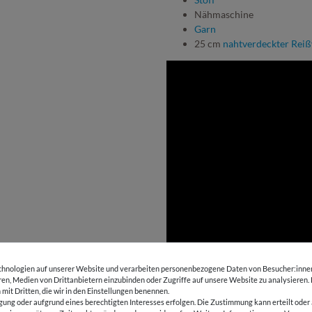
Nähmaschine
Garn
25 cm
nahtverdeckter Reiß
hnologien auf unserer Website und verarbeiten personenbezogene Daten von Besucher:innen 
eren, Medien von Drittanbietern einzubinden oder Zugriffe auf unsere Website zu analysieren.
 mit Dritten, die wir in den Einstellungen benennen.
ANDERE KUNDEN KAUFTEN D
gung oder aufgrund eines berechtigten Interesses erfolgen. Die Zustimmung kann erteilt oder 