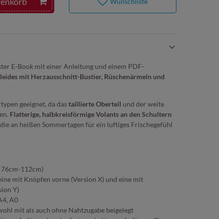
renkorb
Wunschliste
uster E-Book mit einer Anleitung und einem PDF-
leides mit Herzausschnitt-Bustier, Rüschenärmeln und
ertypen geeignet, da das
taillierte Oberteil
und der weite
zen.
Flatterige, halbkreisförmige Volants an den Schultern
 die an heißen Sommertagen für ein luftiges Frischegefühl
ng 76cm-112cm)
eine mit Knöpfen vorne (Version X) und eine mit
sion Y)
A4, A0
owohl mit als auch ohne Nahtzugabe beigelegt