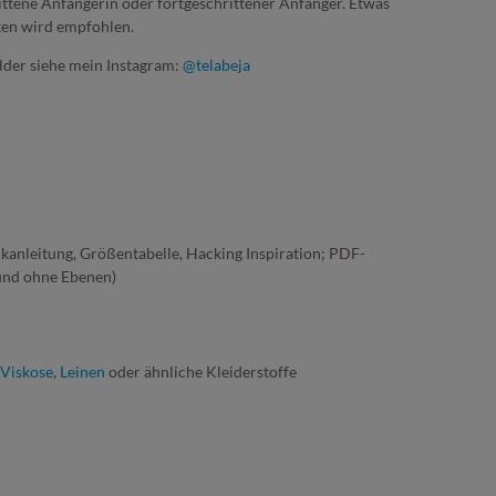
ttene Anfängerin oder fortgeschrittener Anfänger. Etwas
en wird empfohlen.
lder siehe mein Instagram:
@telabeja
ckanleitung, Größentabelle, Hacking Inspiration; PDF-
 und ohne Ebenen)
Viskose
,
Leinen
oder ähnliche Kleiderstoffe