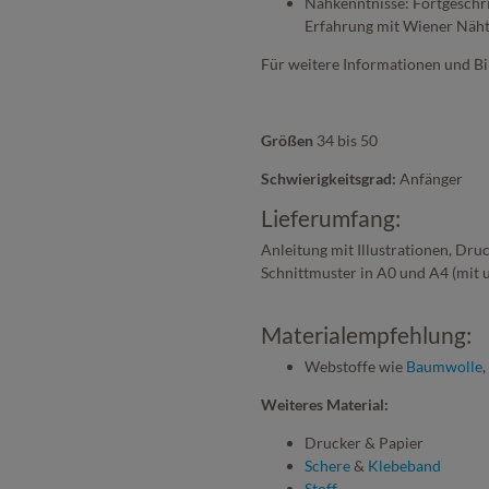
Nähkenntnisse: Fortgeschri
Erfahrung mit Wiener Näht
Für weitere Informationen und Bi
Größen
34 bis 50
Schwierigkeitsgrad:
Anfänger
Lieferumfang:
Anleitung mit Illustrationen, Dru
Schnittmuster in A0 und A4 (mit
Materialempfehlung:
Webstoffe wie
Baumwolle
,
Weiteres Material:
Drucker & Papier
Schere
&
Klebeband
Stoff