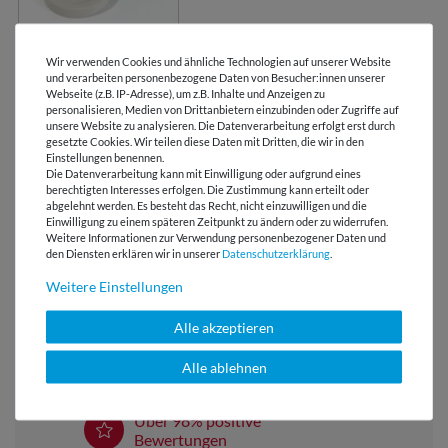
Nähgewichte in
Knopfform
Wir verwenden Cookies und ähnliche Technologien auf unserer Website
und verarbeiten personenbezogene Daten von Besucher:innen unserer
Webseite (z.B. IP-Adresse), um z.B. Inhalte und Anzeigen zu
personalisieren, Medien von Drittanbietern einzubinden oder Zugriffe auf
unsere Website zu analysieren. Die Datenverarbeitung erfolgt erst durch
gesetzte Cookies. Wir teilen diese Daten mit Dritten, die wir in den
BEWERTUNGEN
Einstellungen benennen.
Die Datenverarbeitung kann mit Einwilligung oder aufgrund eines
berechtigten Interesses erfolgen. Die Zustimmung kann erteilt oder
HERSTELLERINFORMATIONEN
abgelehnt werden. Es besteht das Recht, nicht einzuwilligen und die
Einwilligung zu einem späteren Zeitpunkt zu ändern oder zu widerrufen.
Weitere Informationen zur Verwendung personenbezogener Daten und
den Diensten erklären wir in unserer
Daten­schutz­erklärung
.
Weitere Einstellungen
Versandkostenfrei ab 60 € -
Lieferung mit DHL
Alle akzeptieren
E-Mail Kundenservice
Alle ablehnen
Antwort in 24h
Über 98% positive
Bewertungen