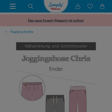
Das neue Snaply-Magazin ist online!
Papierschnitte