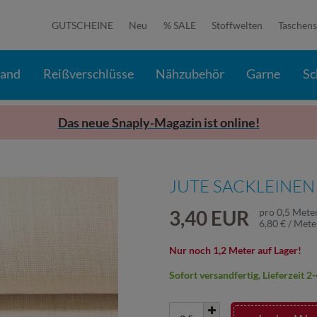
GUTSCHEINE
Neu
% SALE
Stoffwelten
Taschens
band
Reißverschlüsse
Nähzubehör
Garne
Sc
Das neue Snaply-Magazin ist online!
JUTE SACKLEINEN
3,40 EUR
pro
0,5
Mete
6,80 € / Mete
Nur noch 1,2 Meter auf Lager!
Sofort versandfertig, Lieferzeit 