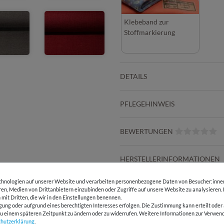
Klebeband zur
Stoffmarkierung
DETAILS
PFLEGEHINWEIS
BEWERTUNGEN
HERSTELLERINFORMATIONEN
hnologien auf unserer Website und verarbeiten personenbezogene Daten von Besucher:innen 
eren, Medien von Drittanbietern einzubinden oder Zugriffe auf unsere Website zu analysieren.
 mit Dritten, die wir in den Einstellungen benennen.
E-Mail Kundenservice
Über 98% positive
gung oder aufgrund eines berechtigten Interesses erfolgen. Die Zustimmung kann erteilt oder 
Antwort in 24h
Bewertungen
g zu einem späteren Zeitpunkt zu ändern oder zu widerrufen. Weitere Informationen zur Ver
chutz­erklärung
.