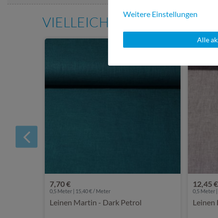
Weitere Einstellungen
VIELLEICHT AUCH INTERE
Alle a
7,70 €
12,45 €
0,5 Meter | 15,40 € / Meter
0,5 Meter |
Leinen Martin - Dark Petrol
Leinen 