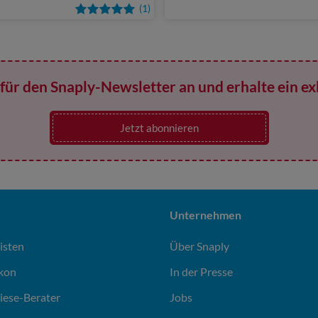
(1)
für den Snaply-Newsletter an und erhalte ein ex
Jetzt abonnieren
Unternehmen
isten
Über Snaply
ikon
In der Presse
liese-Berater
Jobs