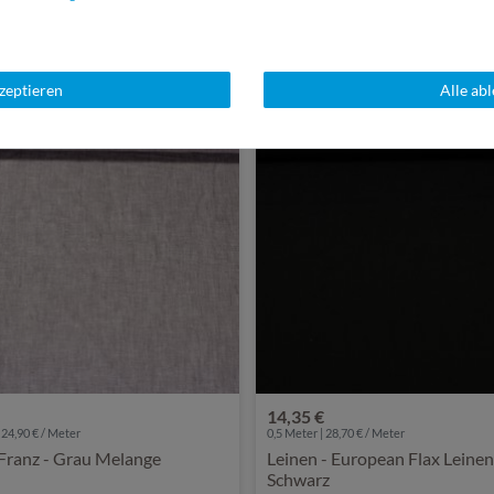
SSANT
kzeptieren
Alle ab
14,35 €
 24,90 € / Meter
0,5 Meter | 28,70 € / Meter
Franz - Grau Melange
Leinen - European Flax Leinen
Schwarz