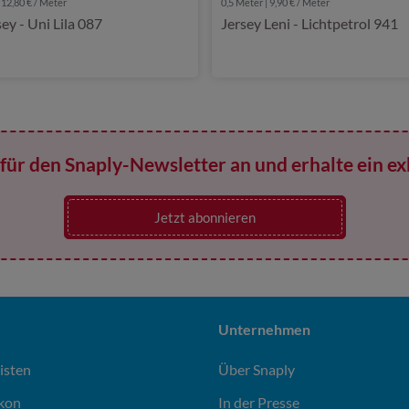
 12,80 € / Meter
0,5 Meter | 9,90 € / Meter
sey - Uni Lila 087
Jersey Leni - Lichtpetrol 941
für den Snaply-Newsletter an und erhalte ein ex
Jetzt abonnieren
Unternehmen
isten
Über Snaply
ikon
In der Presse