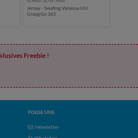
0,5 Meter | 16,70 € / Meter
Jersey - Swafing Vanessa Uni
Grasgrün 365
klusives Freebie !
FOLGE UNS
Newsletter
WhatsApp