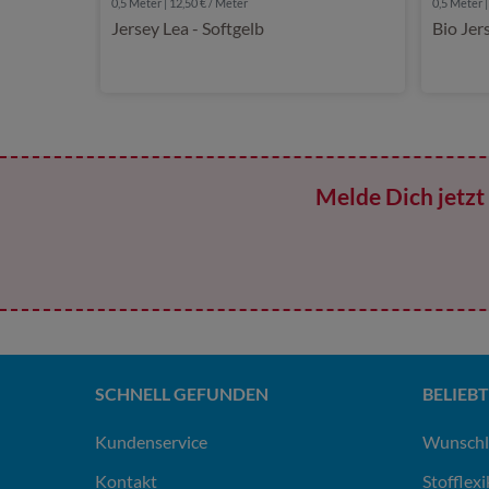
0,5 Meter | 12,50 € / Meter
0,5 Meter |
Jersey Lea - Softgelb
Bio Jer
Melde Dich jetzt 
SCHNELL GEFUNDEN
BELIEBT
Kundenservice
Wunschl
Kontakt
Stofflex