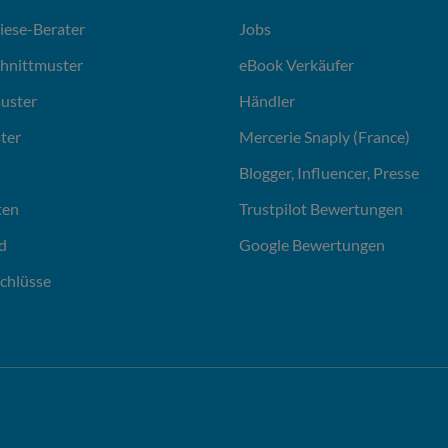
liese-Berater
Jobs
chnittmuster
eBook Verkäufer
uster
Händler
ter
Mercerie Snaply (France)
Blogger, Influencer, Presse
ten
Trustpilot Bewertungen
d
Google Bewertungen
chlüsse