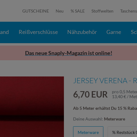
GUTSCHEINE
Neu
% SALE
Stoffwelten
Taschens
band
Reißverschlüsse
Nähzubehör
Garne
Sc
Das neue Snaply-Magazin ist online!
JERSEY VERENA -
6,70 EUR
pro
0,5
Mete
13,40 € / Me
Ab 5 Meter erhältst Du 15 % Raba
Deine Auswahl:
Meterware
Meterware
% Reststück 