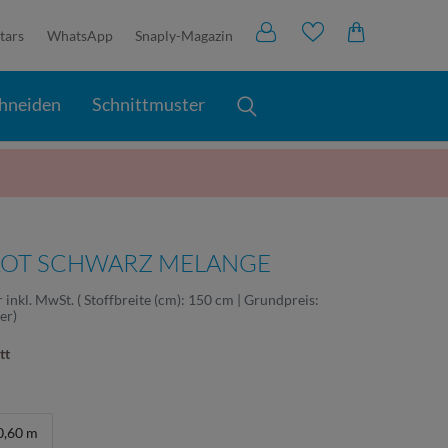
tars
WhatsApp
Snaply-Magazin
hneiden
Schnittmuster
 ROT SCHWARZ MELANGE
r
inkl. MwSt.
( Stoffbreite (cm): 150 cm | Grundpreis:
ter
)
tt
0,60 m