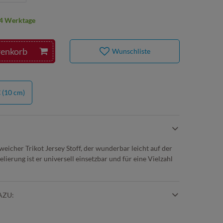
2-4 Werktage
renkorb
Wunschliste
€
(10 cm)
weicher Trikot Jersey Stoff, der wunderbar leicht auf der
lierung ist er universell einsetzbar und für eine Vielzahl
.
AZU: