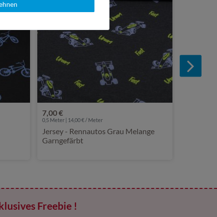
lehnen
7,00 €
0,5 Meter | 14,00 € / Meter
Jersey - Rennautos Grau Melange
Garngefärbt
klusives Freebie !