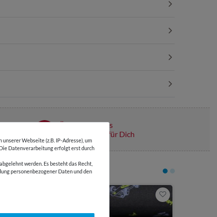
Über 110 Gratis
Schnittmuster für Dich
unserer Webseite (z.B. IP-Adresse), um
 Die Datenverarbeitung erfolgt erst durch
abgelehnt werden. Es besteht das Recht,
wendung personenbezogener Daten und den
7,35 €
0,5 Meter | 14
Jersey - 