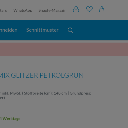
tars
WhatsApp
Snaply-Magazin
hneiden
Schnittmuster
 MIX GLITZER PETROLGRÜN
r
inkl. MwSt.
( Stoffbreite (cm): 148 cm | Grundpreis:
ter
)
2-4 Werktage