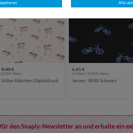
kzeptieren
Alle ab
9,40 €
6,65 €
 12,22 € / Meter
0,5 Meter | 13,30 € / Meter
- Süßes Häschen Digitaldruck
Jersey - BMX Schwarz
für den Snaply-Newsletter an und erhalte ein ex