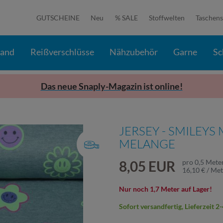
GUTSCHEINE
Neu
% SALE
Stoffwelten
Taschens
band
Reißverschlüsse
Nähzubehör
Garne
Sc
Das neue Snaply-Magazin ist online!
JERSEY - SMILEYS
MELANGE
8,05 EUR
pro
0,5
Mete
16,10 € / Me
Nur noch 1,7 Meter auf Lager!
Sofort versandfertig, Lieferzeit 