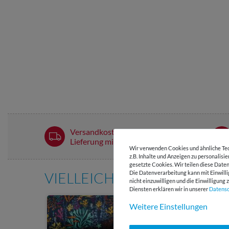
Versandkostenfrei ab 60 € -
Lieferung mit DHL
Wir verwenden Cookies und ähnliche Tec
z.B. Inhalte und Anzeigen zu personalisi
gesetzte Cookies. Wir teilen diese Daten
VIELLEICHT AUCH INTERE
Die Datenverarbeitung kann mit Einwilli
nicht einzuwilligen und die Einwilligun
Diensten erklären wir in unserer
Daten­s
-35 %
Weitere Einstellungen