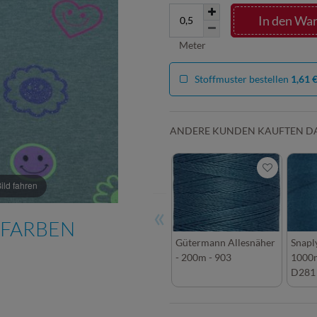
In den Wa
Meter
Stoffmuster bestellen
1,61 
ANDERE KUNDEN KAUFTEN D
ld fahren
«
 FARBEN
Gütermann Allesnäher
Snapl
- 200m - 903
1000m
D281