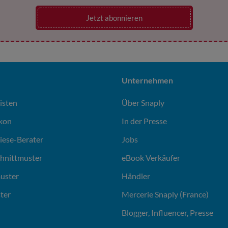
Jetzt abonnieren
Unternehmen
isten
Über Snaply
ikon
In der Presse
liese-Berater
Jobs
chnittmuster
eBook Verkäufer
uster
Händler
ter
Mercerie Snaply (France)
Blogger, Influencer, Presse