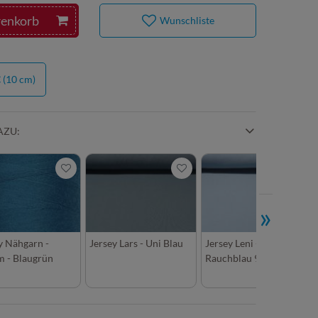
renkorb
Wunschliste
€
(10 cm)
AZU:
»
y Nähgarn -
Jersey Lars - Uni Blau
Jersey Leni -
 - Blaugrün
Rauchblau 920