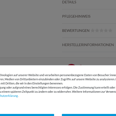
DETAILS
PFLEGEHINWEIS
BEWERTUNGEN
HERSTELLERINFORMATIONEN
E-Mail Kundenservice
Über 98% positive
Antwort in 24h
Bewertungen
hnologien auf unserer Website und verarbeiten personenbezogene Daten von Besucher:innen 
eren, Medien von Drittanbietern einzubinden oder Zugriffe auf unsere Website zu analysieren.
 mit Dritten, die wir in den Einstellungen benennen.
SSANT
gung oder aufgrund eines berechtigten Interesses erfolgen. Die Zustimmung kann erteilt oder 
g zu einem späteren Zeitpunkt zu ändern oder zu widerrufen. Weitere Informationen zur Ver
chutz­erklärung
.