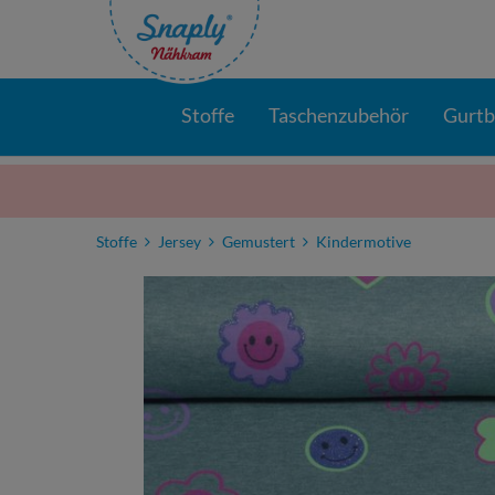
Stoffe
Taschenzubehör
Gurt
Stoffe
Jersey
Gemustert
Kindermotive