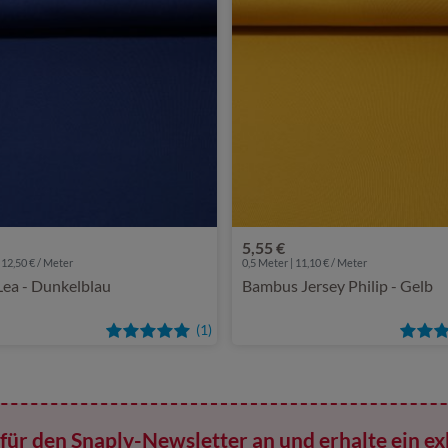
5,55 €
 12,50 € / Meter
0,5 Meter | 11,10 € / Meter
Lea - Dunkelblau
Bambus Jersey Philip - Gelb
(1)
für den Snaply-Newsletter an und erhalte ein ex