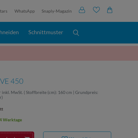
tars
WhatsApp
Snaply-Magazin
hneiden
Schnittmuster
UVE 450
r
inkl. MwSt.
( Stoffbreite (cm): 160 cm | Grundpreis:
r
)
tt
2-4 Werktage