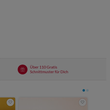
Über 110 Gratis
Schnittmuster für Dich
6,25 €
0,5 Meter | 12