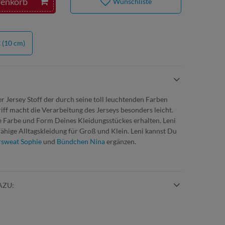
renkorb
Wunschliste
€
(10 cm)
r Jersey Stoff der durch seine toll leuchtenden Farben
ff macht die Verarbeitung des Jerseys besonders leicht.
 Farbe und Form Deines Kleidungsstückes erhalten. Leni
rfähige Alltagskleidung für Groß und Klein. Leni kannst Du
sweat Sophie
und
Bündchen Nina
ergänzen.
AZU: