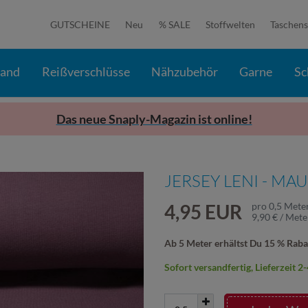
GUTSCHEINE
Neu
% SALE
Stoffwelten
Taschens
band
Reißverschlüsse
Nähzubehör
Garne
Sc
Das neue Snaply-Magazin ist online!
JERSEY LENI - MA
4,95 EUR
pro
0,5
Mete
9,90 € / Mete
Ab 5 Meter erhältst Du 15 % Raba
Sofort versandfertig, Lieferzeit 