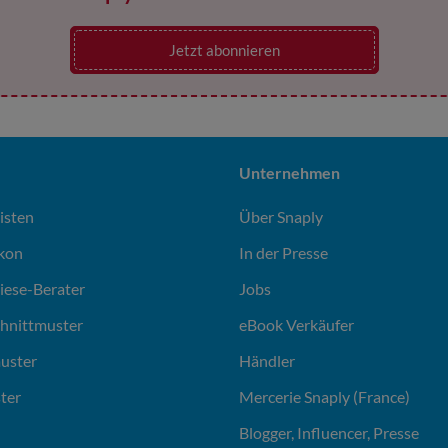
Jetzt abonnieren
Unternehmen
isten
Über Snaply
ikon
In der Presse
liese-Berater
Jobs
chnittmuster
eBook Verkäufer
uster
Händler
ter
Mercerie Snaply (France)
Blogger, Influencer, Presse