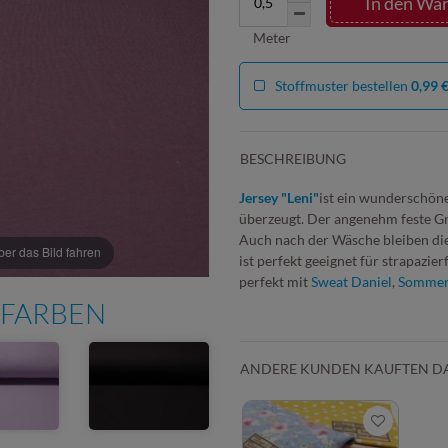
In den Wa
Meter
Stoffmuster bestellen
0,99 
BESCHREIBUNG
Jersey "Leni"
ist ein wunderschöne
überzeugt. Der angenehm feste Gri
Auch nach der Wäsche bleiben die
r das Bild fahren
ist perfekt geeignet für strapazie
perfekt mit
Sweat Daniel
,
Sommer
 FARBEN
ANDERE KUNDEN KAUFTEN D