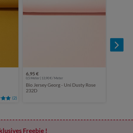
Jersey Le
6,95 €
0,5 Meter | 13,90 € / Meter
Bio Jersey Georg - Uni Dusty Rose
232D
(2)
klusives Freebie !