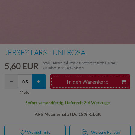
JERSEY LARS - UNI ROSA
5,60 EUR
pro
0,5
Meter
inkl. MwSt.
( Stoffbreite (cm): 150 cm |
Grundpreis:
11,20 € / Meter
)
In den Warenkorb
Meter
Sofort versandfertig, Lieferzeit 2-4 Werktage
Ab 5 Meter erhältst Du 15 % Rabatt
Wunschliste
Weitere Farben