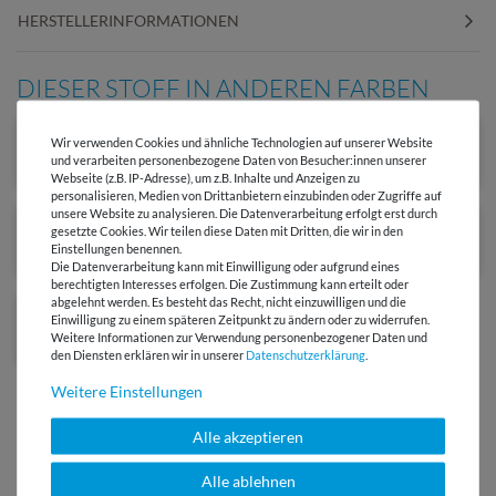
HERSTELLERINFORMATIONEN
DIESER STOFF IN ANDEREN FARBEN
Wir verwenden Cookies und ähnliche Technologien auf unserer Website
und verarbeiten personenbezogene Daten von Besucher:innen unserer
Webseite (z.B. IP-Adresse), um z.B. Inhalte und Anzeigen zu
personalisieren, Medien von Drittanbietern einzubinden oder Zugriffe auf
unsere Website zu analysieren. Die Datenverarbeitung erfolgt erst durch
gesetzte Cookies. Wir teilen diese Daten mit Dritten, die wir in den
Einstellungen benennen.
Die Datenverarbeitung kann mit Einwilligung oder aufgrund eines
berechtigten Interesses erfolgen. Die Zustimmung kann erteilt oder
abgelehnt werden. Es besteht das Recht, nicht einzuwilligen und die
Einwilligung zu einem späteren Zeitpunkt zu ändern oder zu widerrufen.
Weitere Informationen zur Verwendung personenbezogener Daten und
den Diensten erklären wir in unserer
Daten­schutz­erklärung
.
Weitere Einstellungen
Alle akzeptieren
Alle ablehnen
Versandkostenfrei ab 60 € -