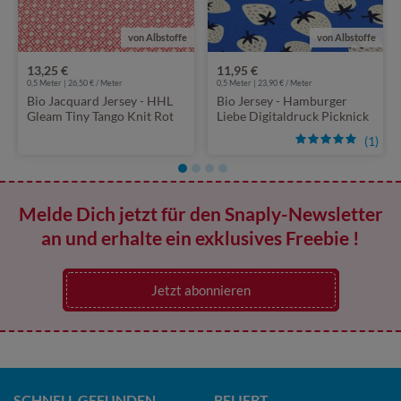
von Albstoffe
von Albstoffe
13,25 €
11,95 €
0,5 Meter | 26,50 € / Meter
0,5 Meter | 23,90 € / Meter
Bio Jacquard Jersey - HHL
Bio Jersey - Hamburger
Gleam Tiny Tango Knit Rot
Liebe Digitaldruck Picknick
Strawberries Royalblau
(1)
Melde Dich jetzt für den Snaply-Newsletter
an und erhalte ein exklusives Freebie !
Jetzt abonnieren
SCHNELL GEFUNDEN
BELIEBT