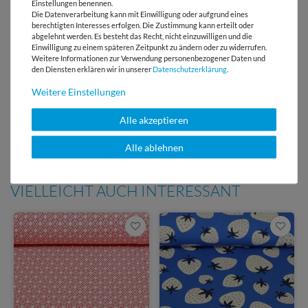
Einstellungen benennen.
Lieferung mit DHL
Die Datenverarbeitung kann mit Einwilligung oder aufgrund eines
berechtigten Interesses erfolgen. Die Zustimmung kann erteilt oder
abgelehnt werden. Es besteht das Recht, nicht einzuwilligen und die
E-Mail Kundenservice
Einwilligung zu einem späteren Zeitpunkt zu ändern oder zu widerrufen.
Antwort in 24h
Weitere Informationen zur Verwendung personenbezogener Daten und
den Diensten erklären wir in unserer
Daten­schutz­erklärung
.
Über 98% positive
Bewertungen
Weitere Einstellungen
Über 110 Gratis
Alle akzeptieren
Schnittmuster für Dich
Alle ablehnen
VIELLEICHT AUCH INTERESSANT