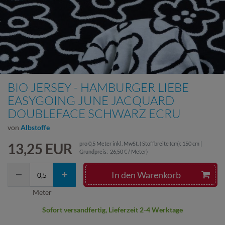
BIO JERSEY - HAMBURGER LIEBE
EASYGOING JUNE JACQUARD
DOUBLEFACE SCHWARZ ECRU
von
Albstoffe
13,25 EUR
pro
0,5
Meter
inkl. MwSt.
( Stoffbreite (cm): 150 cm |
Grundpreis:
26,50 € / Meter
)
In den Warenkorb
Meter
Sofort versandfertig, Lieferzeit 2-4 Werktage