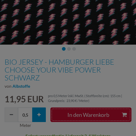
BIO JERSEY - HAMBURGER LIEBE
CHOOSE YOUR VIBE POWER
SCHWARZ
von
Albstoffe
11,95 EUR
pro
0,5
Meter
inkl. MwSt.
( Stoffbreite (cm): 155 cm |
Grundpreis:
23,90 € / Meter
)
In den Warenkorb
Meter
Sofort versandfertig, Lieferzeit 2-4 Werktage