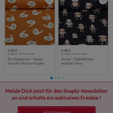
7,35 €
6,30 €
0,5 Meter | 14,70 € / Meter
0,5 Meter | 12,60 € / Meter
Bio Rippjersey - Gänse
Jersey - Digitaldruck
Jennifer Bouron Kupfer
Roboter Navy
Melde Dich jetzt für den Snaply-Newsletter
an und erhalte ein exklusives Freebie !
Jetzt abonnieren