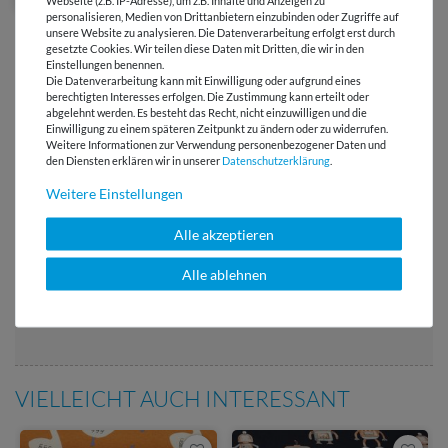
Webseite (z.B. IP-Adresse), um z.B. Inhalte und Anzeigen zu
personalisieren, Medien von Drittanbietern einzubinden oder Zugriffe auf
unsere Website zu analysieren. Die Datenverarbeitung erfolgt erst durch
gesetzte Cookies. Wir teilen diese Daten mit Dritten, die wir in den
Einstellungen benennen.
Die Datenverarbeitung kann mit Einwilligung oder aufgrund eines
berechtigten Interesses erfolgen. Die Zustimmung kann erteilt oder
abgelehnt werden. Es besteht das Recht, nicht einzuwilligen und die
Versandkostenfrei ab 60 € -
Einwilligung zu einem späteren Zeitpunkt zu ändern oder zu widerrufen.
Lieferung mit DHL
Weitere Informationen zur Verwendung personenbezogener Daten und
den Diensten erklären wir in unserer
Daten­schutz­erklärung
.
E-Mail Kundenservice
Weitere Einstellungen
Antwort in 24h
Über 98% positive
Alle akzeptieren
Bewertungen
Alle ablehnen
Über 110 Gratis
Schnittmuster für Dich
VIELLEICHT AUCH INTERESSANT