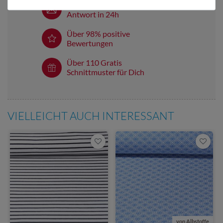
E-Mail Kundenservice
Antwort in 24h
Über 98% positive
Bewertungen
Über 110 Gratis
Schnittmuster für Dich
VIELLEICHT AUCH INTERESSANT
von Albstoffe