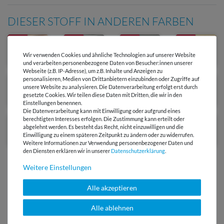
DIESER STOFF IN ANDEREN FARBEN
-15 %
-15 %
-15 %
-15 %
Wir verwenden Cookies und ähnliche Technologien auf unserer Website
und verarbeiten personenbezogene Daten von Besucher:innen unserer
Webseite (z.B. IP-Adresse), um z.B. Inhalte und Anzeigen zu
personalisieren, Medien von Drittanbietern einzubinden oder Zugriffe auf
-15 %
-15 %
unsere Website zu analysieren. Die Datenverarbeitung erfolgt erst durch
gesetzte Cookies. Wir teilen diese Daten mit Dritten, die wir in den
Einstellungen benennen.
Die Datenverarbeitung kann mit Einwilligung oder aufgrund eines
berechtigten Interesses erfolgen. Die Zustimmung kann erteilt oder
Ausverkauft
abgelehnt werden. Es besteht das Recht, nicht einzuwilligen und die
Einwilligung zu einem späteren Zeitpunkt zu ändern oder zu widerrufen.
Weitere Informationen zur Verwendung personenbezogener Daten und
den Diensten erklären wir in unserer
Daten­schutz­erklärung
.
Weitere Einstellungen
Alle akzeptieren
Versandkostenfrei ab 60 € -
Alle ablehnen
Lieferung mit DHL