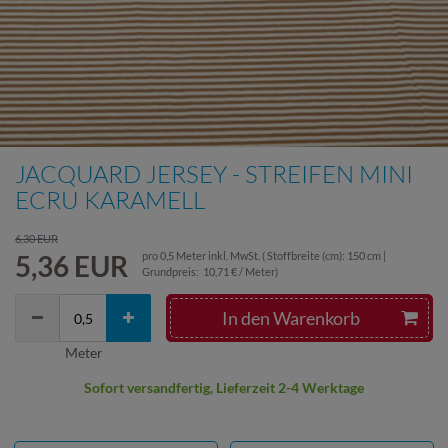
JACQUARD JERSEY - STREIFEN MINI
ECRU KARAMELL
6,30 EUR
5,36 EUR
pro
0,5
Meter
inkl. MwSt.
( Stoffbreite (cm): 150 cm |
Grundpreis:
10,71 € / Meter
)
In den Warenkorb
Meter
Sofort versandfertig, Lieferzeit 2-4 Werktage