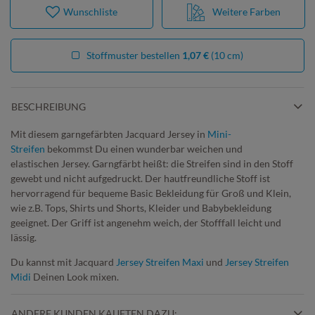
Wunschliste
Weitere Farben
Stoffmuster bestellen
1,07 €
(10 cm)
BESCHREIBUNG
Mit diesem garngefärbten Jacquard Jersey in
Mini-
Streifen
bekommst Du einen wunderbar weichen und
elastischen Jersey. Garngfärbt heißt: die Streifen sind in den Stoff
gewebt und nicht aufgedruckt. Der hautfreundliche Stoff ist
hervorragend für bequeme Basic Bekleidung für Groß und Klein,
wie z.B. Tops, Shirts und Shorts, Kleider und Babybekleidung
geeignet. Der Griff ist angenehm weich, der Stofffall leicht und
lässig.
Du kannst mit Jacquard
Jersey Streifen Maxi
und
Jersey Streifen
Midi
Deinen Look mixen.
ANDERE KUNDEN KAUFTEN DAZU: