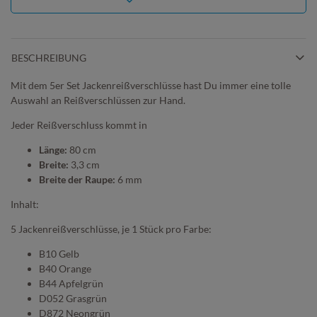
BESCHREIBUNG
Mit dem 5er Set Jackenreißverschlüsse hast Du immer eine tolle
Auswahl an Reißverschlüssen zur Hand.
Jeder Reißverschluss kommt in
Länge:
80 cm
Breite:
3,3 cm
Breite der Raupe:
6 mm
Inhalt:
5 Jackenreißverschlüsse, je 1 Stück pro Farbe:
B10 Gelb
B40 Orange
B44 Apfelgrün
D052 Grasgrün
D872 Neongrün