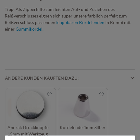
Tipp
: Als Zipperhilfe zum leichten Auf- und Zuziehen des
Reißverschlusses eignen sich super unsere farblich perfekt zum
Reißverschluss passenden
klappbaren Kordelenden
in Kombi mit
einer
Gummikordel.
ANDERE KUNDEN KAUFTEN DAZU:
Anorak Druckknöpfe
Kordelende 4mm Silber
15mm mit Werkzeug -