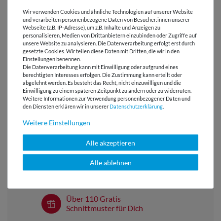
10 Stück - silber
Wir verwenden Cookies und ähnliche Technologien auf unserer Website
und verarbeiten personenbezogene Daten von Besucher:innen unserer
Webseite (z.B. IP-Adresse), um z.B. Inhalte und Anzeigen zu
BEWERTUNGEN
personalisieren, Medien von Drittanbietern einzubinden oder Zugriffe auf
unsere Website zu analysieren. Die Datenverarbeitung erfolgt erst durch
gesetzte Cookies. Wir teilen diese Daten mit Dritten, die wir in den
Einstellungen benennen.
HERSTELLERINFORMATIONEN
Die Datenverarbeitung kann mit Einwilligung oder aufgrund eines
berechtigten Interesses erfolgen. Die Zustimmung kann erteilt oder
abgelehnt werden. Es besteht das Recht, nicht einzuwilligen und die
Einwilligung zu einem späteren Zeitpunkt zu ändern oder zu widerrufen.
Weitere Informationen zur Verwendung personenbezogener Daten und
den Diensten erklären wir in unserer
Daten­schutz­erklärung
.
Versandkostenfrei ab 60 € -
Lieferung mit DHL
Weitere Einstellungen
E-Mail Kundenservice
Alle akzeptieren
Antwort in 24h
Alle ablehnen
Über 98% positive
Bewertungen
Über 110 Gratis
Schnittmuster für Dich